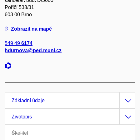
kancelář: bud. D/5003
Poříčí 538/31
603 00 Brno
Zobrazit na mapě
549 49
6174
hdurnova@ped.muni.cz
Základní údaje
Životopis
Školitel