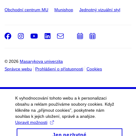
Obchodní centrum MU
Munishop
Jednotný vizuální styl
Facebook
Instagram
Youtube
LinkedIn
e-
Přidat
Přidat
Email
mail
do
do
kalendáře
kalendáře
© 2026
Masarykova univerzita
Správce webu
Prohlášení o přístupnosti
Cookies
K vyhodnocování tohoto webu a k personalizaci
obsahu a reklam používáme soubory cookies. Když
klikněte na „přijmout cookies", poskytnete nám
souhlas k jejich uložení, správě a analýze.
Upravit možnosti
Jen nezbytné