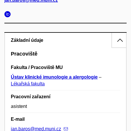
jan.baros@med.muni.cz
Základní údaje
Pracoviště
Fakulta / Pracoviště MU
Ústav klinické imunologie a alergologie
–
Lékařská fakulta
Pracovní zařazení
asistent
E-mail
jan.baros@med.muni.cz