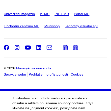
Univerzitní magazín
IS MU
INET MU
Portál MU
Obchodní centrum MU
Munishop
Jednotný vizuální styl
Facebook
Instagram
Youtube
LinkedIn
e-
Přidat
Přidat
Email
mail
do
do
kalendáře
kalendáře
© 2026
Masarykova univerzita
Správce webu
Prohlášení o přístupnosti
Cookies
K vyhodnocování tohoto webu a k personalizaci
obsahu a reklam používáme soubory cookies. Když
klikněte na „přijmout cookies", poskytnete nám