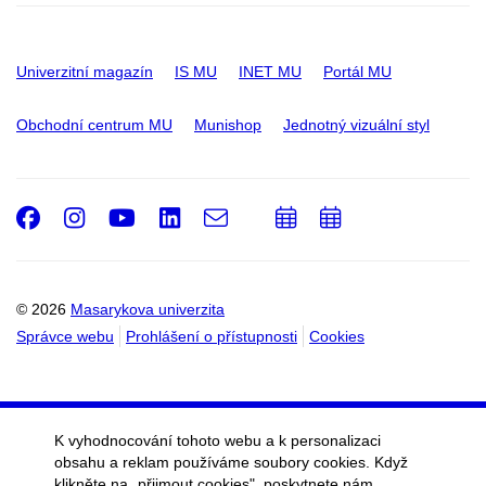
Univerzitní magazín
IS MU
INET MU
Portál MU
Obchodní centrum MU
Munishop
Jednotný vizuální styl
Facebook
Instagram
Youtube
LinkedIn
e-
Přidat
Přidat
Email
mail
do
do
kalendáře
kalendáře
© 2026
Masarykova univerzita
Správce webu
Prohlášení o přístupnosti
Cookies
K vyhodnocování tohoto webu a k personalizaci
obsahu a reklam používáme soubory cookies. Když
klikněte na „přijmout cookies", poskytnete nám