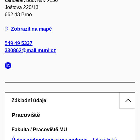
kancelář: bud. M/M.-136
Joštova 220/13
662 43 Brno
Zobrazit na mapě
549 49
5337
330862@mail.muni.cz
Základní údaje
Pracoviště
Fakulta / Pracoviště MU
Ústav archeologie a muzeologie
–
Filozofická