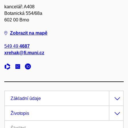
kancelář: A408
Botanická 554/68a
602 00 Brno
Zobrazit na mapě
549 49
4687
xrehak@fi.muni.cz
Základní údaje
Životopis