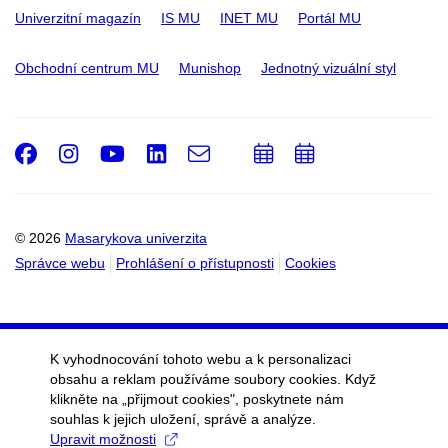
Univerzitní magazín
IS MU
INET MU
Portál MU
Obchodní centrum MU
Munishop
Jednotný vizuální styl
Facebook
Instagram
Youtube
LinkedIn
e-
Přidat
Přidat
Email
mail
do
do
kalendáře
kalendáře
© 2026
Masarykova univerzita
Správce webu
Prohlášení o přístupnosti
Cookies
K vyhodnocování tohoto webu a k personalizaci
obsahu a reklam používáme soubory cookies. Když
klikněte na „přijmout cookies", poskytnete nám
souhlas k jejich uložení, správě a analýze.
Upravit možnosti