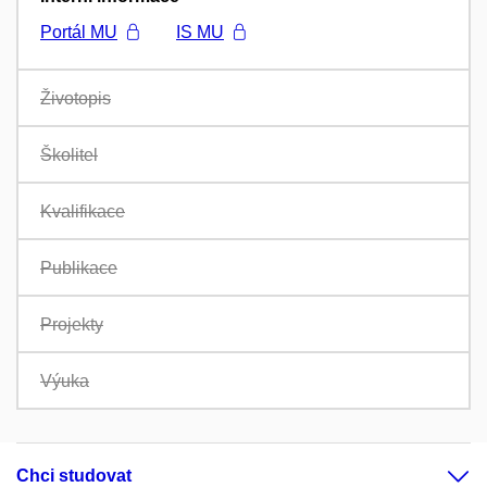
Portál MU
IS MU
Životopis
Školitel
Kvalifikace
Publikace
Projekty
Výuka
Chci studovat