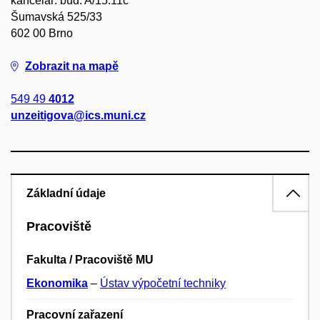
kancelář: bud. A/15.11c
Šumavská 525/33
602 00 Brno
Zobrazit na mapě
549 49
4012
unzeitigova@ics.muni.cz
Základní údaje
Pracoviště
Fakulta / Pracoviště MU
Ekonomika
–
Ústav výpočetní techniky
Pracovní zařazení