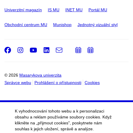
Univerzitní magazín
IS MU
INET MU
Portál MU
Obchodní centrum MU
Munishop
Jednotný vizuální styl
Facebook
Instagram
Youtube
LinkedIn
e-
Přidat
Přidat
Email
mail
do
do
kalendáře
kalendáře
© 2026
Masarykova univerzita
Správce webu
Prohlášení o přístupnosti
Cookies
K vyhodnocování tohoto webu a k personalizaci
obsahu a reklam používáme soubory cookies. Když
klikněte na „přijmout cookies", poskytnete nám
souhlas k jejich uložení, správě a analýze.