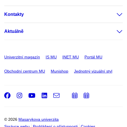
Kontakty
Aktuálně
Univerzitní magazín
IS MU
INET MU
Portál MU
Obchodní centrum MU
Munishop
Jednotný vizuální styl
Facebook
Instagram
Youtube
LinkedIn
e-
Přidat
Přidat
Email
mail
do
do
kalendáře
kalendáře
© 2026
Masarykova univerzita
Správce webu
Prohlášení o přístupnosti
Cookies