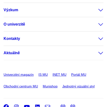
Výzkum
O univerzitě
Kontakty
Aktuálně
Univerzitní magazín
IS MU
INET MU
Portál MU
Obchodní centrum MU
Munishop
Jednotný vizuální styl
Facebook
Instagram
Youtube
LinkedIn
e-
Přidat
Přidat