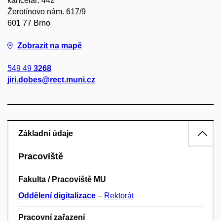
kancelář: 442
Žerotínovo nám. 617/9
601 77 Brno
Zobrazit na mapě
549 49
3268
jiri.dobes@rect.muni.cz
Základní údaje
Pracoviště
Fakulta / Pracoviště MU
Oddělení digitalizace
–
Rektorát
Pracovní zařazení