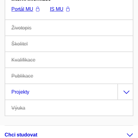
Portál MU
IS MU
Životopis
Školitel
Kvalifikace
Publikace
Projekty
Výuka
Chci studovat