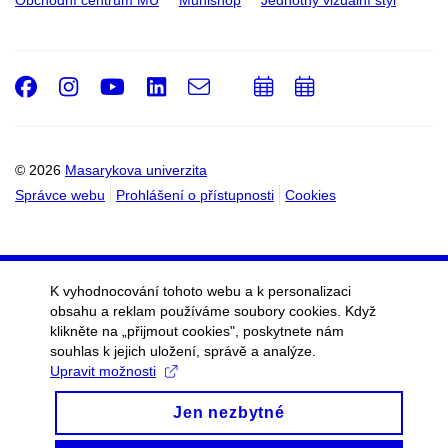
Obchodní centrum MU
Munishop
Jednotný vizuální styl
Facebook
Instagram
Youtube
LinkedIn
e-
Přidat
Přidat
Email
mail
do
do
kalendáře
kalendáře
© 2026
Masarykova univerzita
Správce webu
Prohlášení o přístupnosti
Cookies
K vyhodnocování tohoto webu a k personalizaci
obsahu a reklam používáme soubory cookies. Když
klikněte na „přijmout cookies", poskytnete nám
souhlas k jejich uložení, správě a analýze.
Upravit možnosti
Jen nezbytné