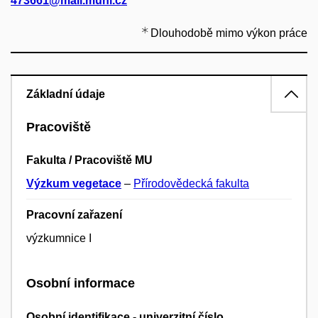
473661@mail.muni.cz
Dlouhodobě mimo výkon práce
Základní údaje
Pracoviště
Fakulta / Pracoviště MU
Výzkum vegetace
–
Přírodovědecká fakulta
Pracovní zařazení
výzkumnice I
Osobní informace
Osobní identifikace - univerzitní číslo