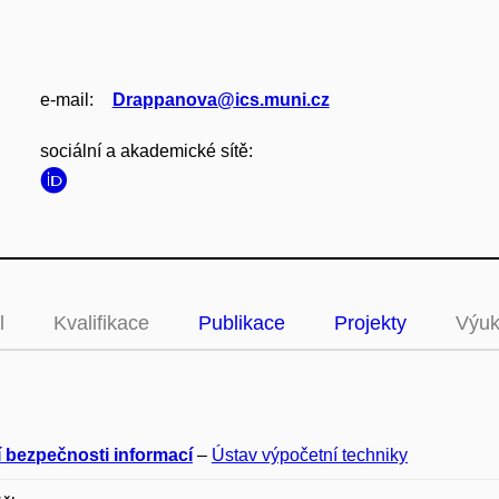
e‑mail:
Drappanova@ics.muni.cz
sociální a akademické sítě:
l
Kvalifikace
Publikace
Projekty
Výu
í bezpečnosti informací
–
Ústav výpočetní techniky