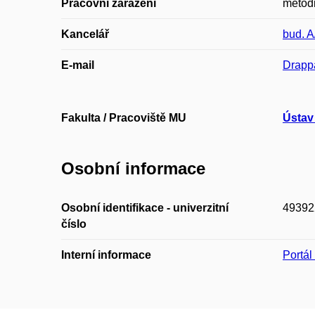
Pracovní zařazení
metod
Kancelář
bud. A
E-mail
Drapp
Fakulta / Pracoviště MU
Ústav
Osobní informace
Osobní identifikace - univerzitní
49392
číslo
Interní informace
Portá