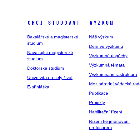
Chci studovat
Výzkum
Bakalářské a magisterské
Náš výzkum
studium
Dění ve výzkumu
Navazující magisterské
Výzkumné úspěchy
studium
Výzkumná témata
Doktorské studium
Výzkumná infrastruktura
Univerzita na celý život
Mezinárodní vědecká rad
E-přihláška
Publikace
Projekty
Habilitační řízení
Řízení ke jmenování
profesorem