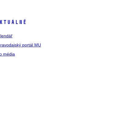
ktuálně
lendář
ravodajský portál MU
o média