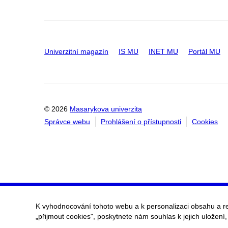
Univerzitní magazín
IS MU
INET MU
Portál MU
© 2026
Masarykova univerzita
Správce webu
Prohlášení o přístupnosti
Cookies
K vyhodnocování tohoto webu a k personalizaci obsahu a r
„přijmout cookies", poskytnete nám souhlas k jejich uložení