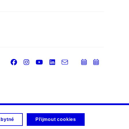
Facebook
Instagram
Youtube
LinkedIn
e-
Přidat
Přidat
Email
mail
do
do
kalendáře
kalendá
zbytné
Přijmout cookies