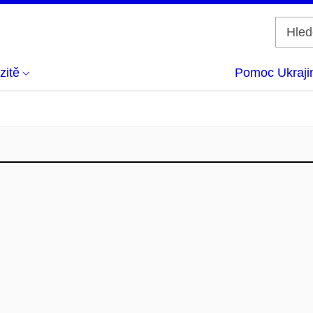
zitě
Pomoc Ukraji