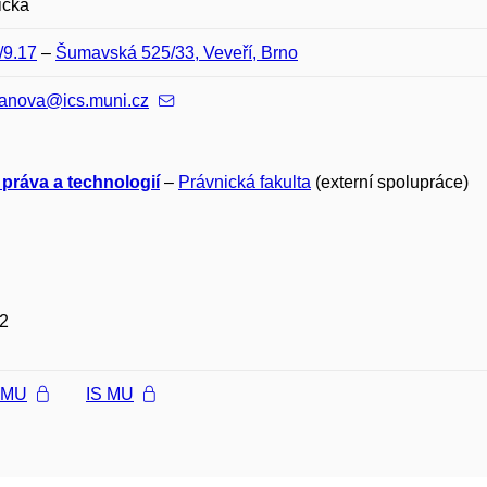
ička
/9.17
–
Šumavská 525/33, Veveří, Brno
anova@ics.muni.cz
 práva a technologií
–
Právnická fakulta
(externí spolupráce)
2
l MU
IS MU