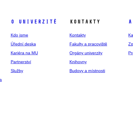
O univerzitě
Kontakty
A
Kdo jsme
Kontakty
Ka
Úřední deska
Fakulty a pracoviště
Zp
Kariéra na MU
Orgány univerzity
Pr
Partnerství
Knihovny
Služby
Budovy a místnosti
a