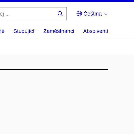
Čeština
Hledej
...
ně
Studující
Zaměstnanci
Absolventi