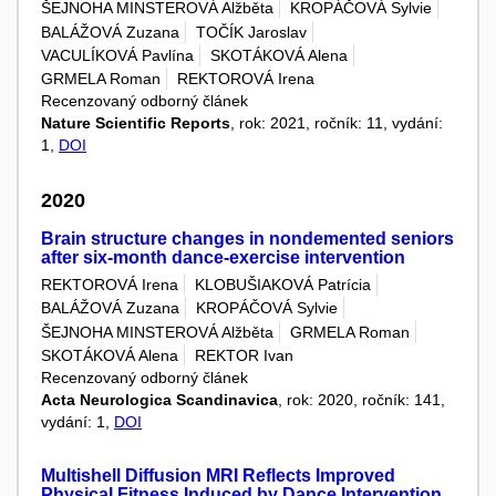
ŠEJNOHA MINSTEROVÁ Alžběta
KROPÁČOVÁ Sylvie
BALÁŽOVÁ Zuzana
TOČÍK Jaroslav
VACULÍKOVÁ Pavlína
SKOTÁKOVÁ Alena
GRMELA Roman
REKTOROVÁ Irena
Recenzovaný odborný článek
Nature Scientific Reports
, rok: 2021, ročník: 11, vydání:
1,
DOI
2020
Brain structure changes in nondemented seniors
after six-month dance-exercise intervention
REKTOROVÁ Irena
KLOBUŠIAKOVÁ Patrícia
BALÁŽOVÁ Zuzana
KROPÁČOVÁ Sylvie
ŠEJNOHA MINSTEROVÁ Alžběta
GRMELA Roman
SKOTÁKOVÁ Alena
REKTOR Ivan
Recenzovaný odborný článek
Acta Neurologica Scandinavica
, rok: 2020, ročník: 141,
vydání: 1,
DOI
Multishell Diffusion MRI Reflects Improved
Physical Fitness Induced by Dance Intervention