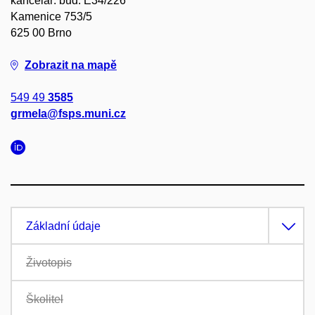
kancelář: bud. E34/226
Kamenice 753/5
625 00 Brno
Zobrazit na mapě
549 49
3585
grmela@fsps.muni.cz
Základní údaje
Životopis
Školitel