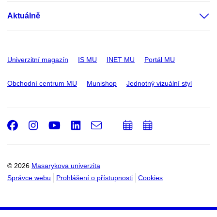
Aktuálně
Univerzitní magazín
IS MU
INET MU
Portál MU
Obchodní centrum MU
Munishop
Jednotný vizuální styl
Facebook
Instagram
Youtube
LinkedIn
e-
Přidat
Přidat
Email
mail
do
do
kalendáře
kalendáře
© 2026
Masarykova univerzita
Správce webu
Prohlášení o přístupnosti
Cookies