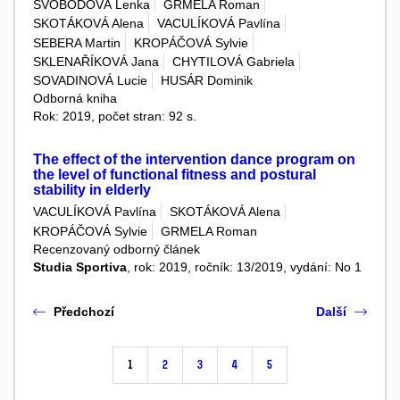
SVOBODOVÁ Lenka
GRMELA Roman
SKOTÁKOVÁ Alena
VACULÍKOVÁ Pavlína
SEBERA Martin
KROPÁČOVÁ Sylvie
SKLENAŘÍKOVÁ Jana
CHYTILOVÁ Gabriela
SOVADINOVÁ Lucie
HUSÁR Dominik
Odborná kniha
Rok: 2019, počet stran: 92 s.
The effect of the intervention dance program on
the level of functional fitness and postural
stability in elderly
VACULÍKOVÁ Pavlína
SKOTÁKOVÁ Alena
KROPÁČOVÁ Sylvie
GRMELA Roman
Recenzovaný odborný článek
Studia Sportiva
, rok: 2019, ročník: 13/2019, vydání: No 1
Předchozí
Další
1
2
3
4
5