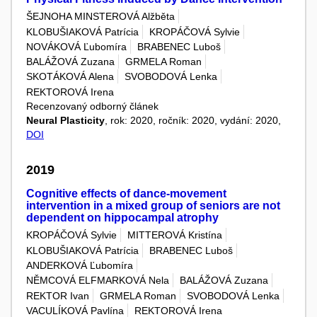
ŠEJNOHA MINSTEROVÁ Alžběta
KLOBUŠIAKOVÁ Patrícia
KROPÁČOVÁ Sylvie
NOVÁKOVÁ Ľubomíra
BRABENEC Luboš
BALÁŽOVÁ Zuzana
GRMELA Roman
SKOTÁKOVÁ Alena
SVOBODOVÁ Lenka
REKTOROVÁ Irena
Recenzovaný odborný článek
Neural Plasticity
, rok: 2020, ročník: 2020, vydání: 2020,
DOI
2019
Cognitive effects of dance-movement
intervention in a mixed group of seniors are not
dependent on hippocampal atrophy
KROPÁČOVÁ Sylvie
MITTEROVÁ Kristína
KLOBUŠIAKOVÁ Patrícia
BRABENEC Luboš
ANDERKOVÁ Ľubomíra
NĚMCOVÁ ELFMARKOVÁ Nela
BALÁŽOVÁ Zuzana
REKTOR Ivan
GRMELA Roman
SVOBODOVÁ Lenka
VACULÍKOVÁ Pavlína
REKTOROVÁ Irena