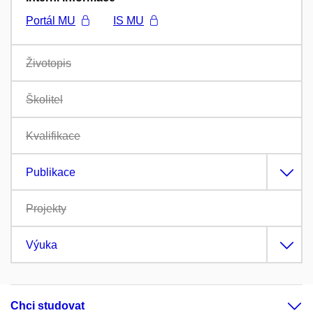
Portál MU
IS MU
Životopis
Školitel
Kvalifikace
Publikace
Projekty
Výuka
Chci studovat