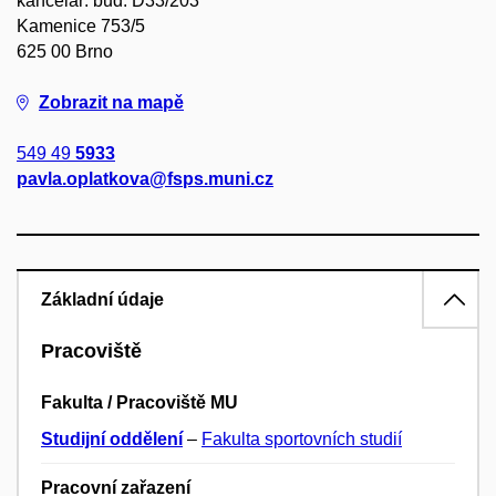
kancelář: bud. D33/203
Kamenice 753/5
625 00 Brno
Zobrazit na mapě
549 49
5933
pavla.oplatkova@fsps.muni.cz
Základní údaje
Pracoviště
Fakulta / Pracoviště MU
Studijní oddělení
–
Fakulta sportovních studií
Pracovní zařazení