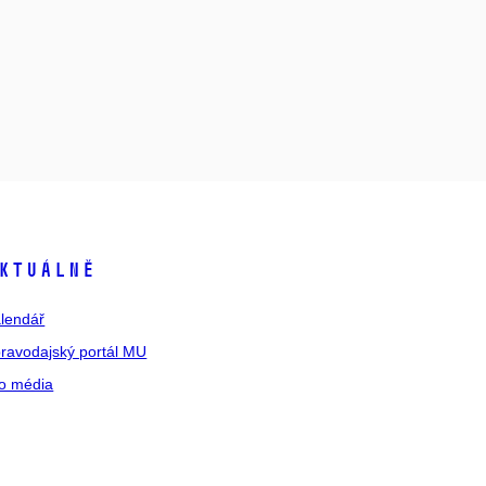
ktuálně
lendář
ravodajský portál MU
o média