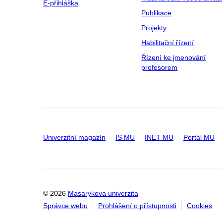
E-přihláška
Publikace
Projekty
Habilitační řízení
Řízení ke jmenování
profesorem
Univerzitní magazín
IS MU
INET MU
Portál MU
© 2026
Masarykova univerzita
Správce webu
Prohlášení o přístupnosti
Cookies