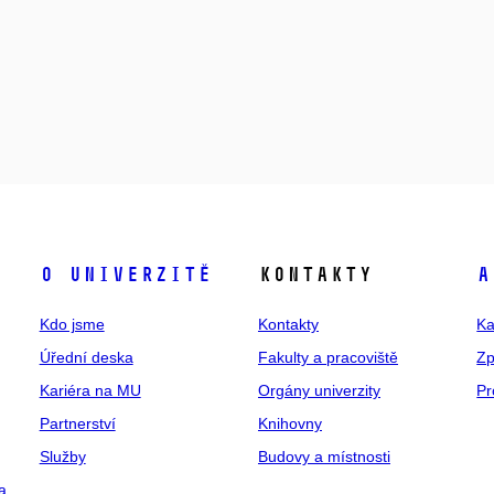
O univerzitě
Kontakty
A
Kdo jsme
Kontakty
Ka
Úřední deska
Fakulty a pracoviště
Zp
Kariéra na MU
Orgány univerzity
Pr
Partnerství
Knihovny
Služby
Budovy a místnosti
a