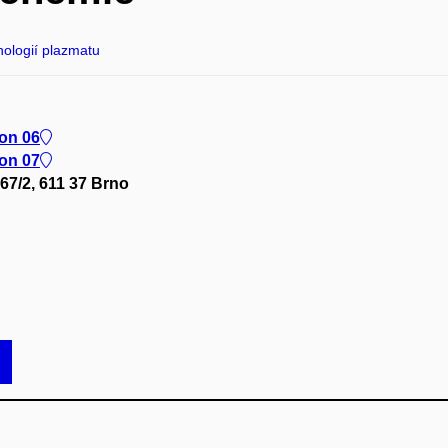
nologií plazmatu
lon 06
lon 07
67/2, 611 37 Brno