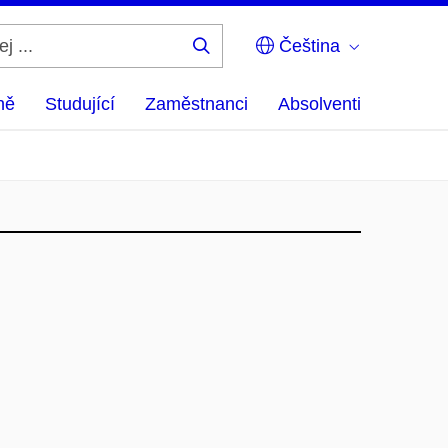
Čeština
Hledej
...
ně
Studující
Zaměstnanci
Absolventi