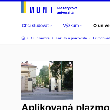
Chci studovat
Výzkum
O unive
O univerzitě
Fakulty a pracoviště
Přírodověd
Aplikovaná plazm