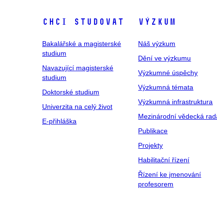
Chci studovat
Výzkum
Bakalářské a magisterské
Náš výzkum
studium
Dění ve výzkumu
Navazující magisterské
Výzkumné úspěchy
studium
Výzkumná témata
Doktorské studium
Výzkumná infrastruktura
Univerzita na celý život
Mezinárodní vědecká rad
E-přihláška
Publikace
Projekty
Habilitační řízení
Řízení ke jmenování
profesorem