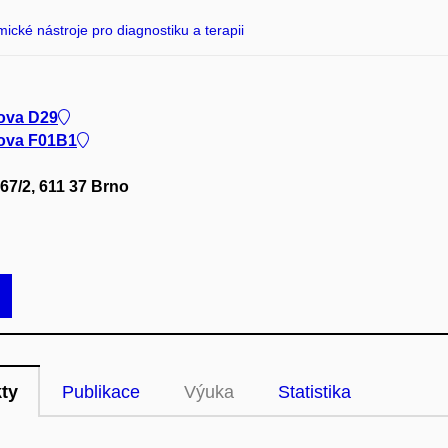
ické nástroje pro diagnostiku a terapii
dova D29
dova F01B1
67/2, 611 37 Brno
kty
Publikace
Výuka
Statistika