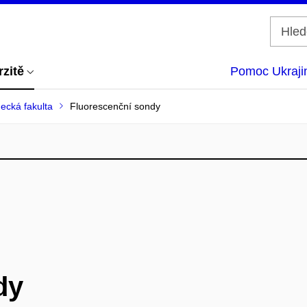
rzitě
Pomoc Ukraji
ecká fakulta
Fluorescenční sondy
dy