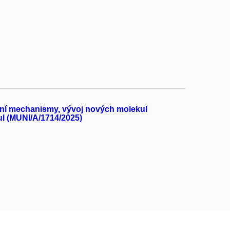
ační mechanismy, vývoj nových molekul
ul (MUNI/A/1714/2025)