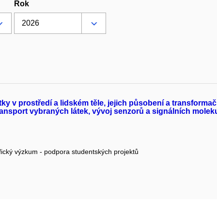
Rok
y v prostředí a lidském těle, jejich působení a transform
ransport vybraných látek, vývoj senzorů a signálních molek
fický výzkum - podpora studentských projektů