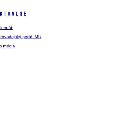
ktuálně
lendář
ravodajský portál MU
o média