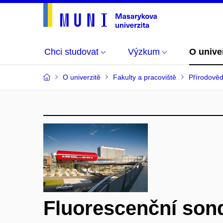
Chci studovat
Výzkum
O unive
O univerzitě
Fakulty a pracoviště
Přírodověd
Fluorescenční son