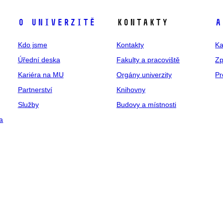
O univerzitě
Kontakty
A
Kdo jsme
Kontakty
Ka
Úřední deska
Fakulty a pracoviště
Zp
Kariéra na MU
Orgány univerzity
Pr
Partnerství
Knihovny
Služby
Budovy a místnosti
a