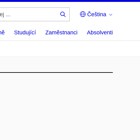
Čeština
Hledej
...
ně
Studující
Zaměstnanci
Absolventi