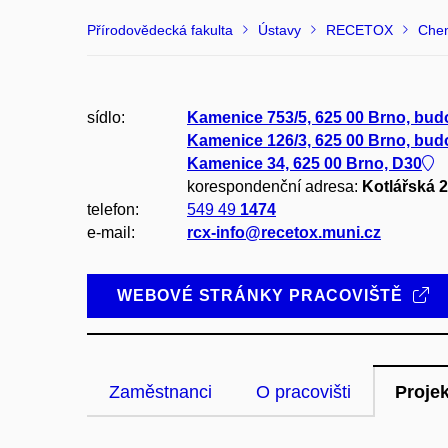
Přírodovědecká fakulta
Ústavy
RECETOX
Chem
sídlo:
Kamenice 753/5, 625 00 Brno, bu
Kamenice 126/3, 625 00 Brno, bu
Kamenice 34, 625 00 Brno, D30
korespondenční adresa:
Kotlářská 2
telefon:
549 49
1474
e-mail:
rcx-info@recetox.muni.cz
WEBOVÉ STRÁNKY PRACOVIŠTĚ
Zaměstnanci
O pracovišti
Proje