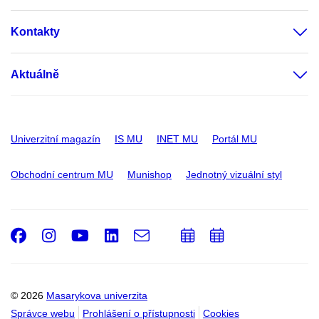
Kontakty
Aktuálně
Univerzitní magazín
IS MU
INET MU
Portál MU
Obchodní centrum MU
Munishop
Jednotný vizuální styl
Facebook
Instagram
Youtube
LinkedIn
e-
Přidat
Přidat
Email
mail
do
do
kalendáře
kalendáře
© 2026
Masarykova univerzita
Správce webu
Prohlášení o přístupnosti
Cookies