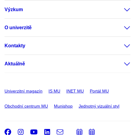
Výzkum
O univerzitě
Kontakty
Aktuálně
Univerzitní magazín
IS MU
INET MU
Portál MU
Obchodní centrum MU
Munishop
Jednotný vizuální styl
Facebook
Instagram
Youtube
LinkedIn
e-
Přidat
Přidat