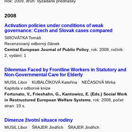
Rok: 2009, druh: Vyžádané přednášky
2008
Activation policies under conditions of weak
governance: Czech and Slovak cases compared
SIROVÁTKA Tomáš
Recenzovaný odborný článek
Central European Journal of Public Policy
, rok: 2008, ročník:
2, vydání: 1
Dilemmas Faced by Frontline Workers in Statutory and
Non-Governmental Care for Elderly
MUSIL Libor
KUBALČÍKOVÁ Kateřina
NEČASOVÁ Mirka
Kapitola v odborné knize
Fortunato, V., Frieshahn, G., Kantowicz, E. (Eds.) Social Work
in Restructured European Welfare Systems
, rok: 2008, počet
stran: 19 s.
Dimenze životní situace rodiny
MUSIL Libor
ŠRAJER Jindřich
ŠRAJER Jindřich