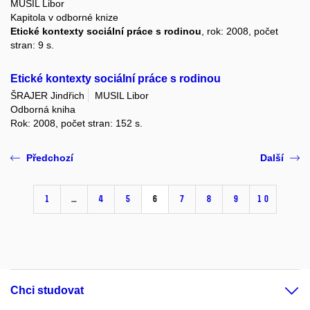
MUSIL Libor
Kapitola v odborné knize
Etické kontexty sociální práce s rodinou
, rok: 2008, počet
stran: 9 s.
Etické kontexty sociální práce s rodinou
ŠRAJER Jindřich
MUSIL Libor
Odborná kniha
Rok: 2008, počet stran: 152 s.
Předchozí
Další
1
…
4
5
6
7
8
9
10
Chci studovat