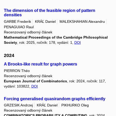
The dimension of the feasible region of pattern
densities
GARBE Frederik
KRÁĽ Daniel
MALEKSHAHIAN Alexandru
PENAGUIAO Raul
Recenzovaný odborný článek
Mathematical Proceedings of the Cambridge Philosophical
Society
, rok: 2025, ročník: 178, vydání: 1,
DOI
2024
A Brooks-like result for graph powers
PIERRON Théo
Recenzovaný odborný článek
European Journal of Combinatorics
, rok: 2024, ročník: 117,
vydání: 103822,
DOI
Forcing generalised quasirandom graphs efficiently
GRZESIK Andrzej
KRÁĽ Daniel
PIKHURKO Oleg
Recenzovaný odborný článek
COMBINATORICS PROBABILITY & COMPUTING
, rok: 2024,