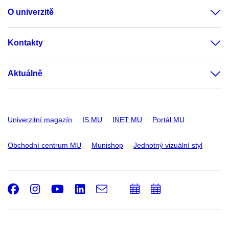
O univerzitě
Kontakty
Aktuálně
Univerzitní magazín
IS MU
INET MU
Portál MU
Obchodní centrum MU
Munishop
Jednotný vizuální styl
Facebook
Instagram
Youtube
LinkedIn
e-
Přidat
Přidat
Email
mail
do
do
kalendáře
kalendáře