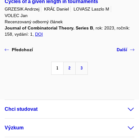
Cycles of a given length in tournaments
GRZESIK Andrzej
KRÁĽ Daniel
LOVASZ Laszlo M
VOLEC Jan
Recenzovaný odborný článek
Journal of Combinatorial Theory. Series B
, rok: 2023, ročník:
158, vydání: 1,
DOI
Předchozí
Další
1
2
3
Chci studovat
Výzkum