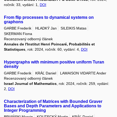
ročník: 33, vydání: 1,
DOI
From flip processes to dynamical systems on
graphons
GARBE Frederik
HLADKÝ Jan
SILEIKIS Matas
SKERMAN Fiona
Recenzovaný odborný článek
Annales de l'Institut Henri Poincaré, Probabilités et
Statistiques
, rok: 2024, ročník: 60, vydání: 4,
DOI
Hypergraphs with minimum positive uniform Turan
density
GARBE Frederik
KRÁĽ Daniel
LAMAISON VIDARTE Ander
Recenzovaný odborný článek
Israel Journal of Mathematics
, rok: 2024, ročník: 259, vydání:
2,
DOI
Characterization of Matrices with Bounded Graver
Bases and Depth Parameters and Applications to
Integer Programming
BRIAŃSKI Marcin
KOUTECKÝ Martin
KRÁĽ Daniel