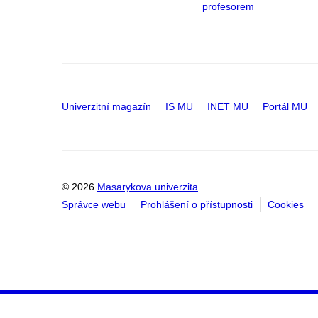
profesorem
Univerzitní magazín
IS MU
INET MU
Portál MU
© 2026
Masarykova univerzita
Správce webu
Prohlášení o přístupnosti
Cookies