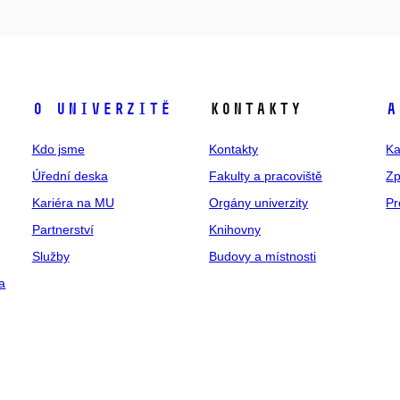
O univerzitě
Kontakty
A
Kdo jsme
Kontakty
Ka
Úřední deska
Fakulty a pracoviště
Zp
Kariéra na MU
Orgány univerzity
Pr
Partnerství
Knihovny
Služby
Budovy a místnosti
a