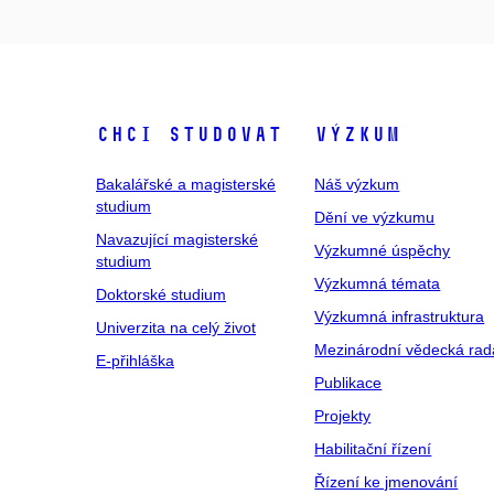
Chci studovat
Výzkum
Bakalářské a magisterské
Náš výzkum
studium
Dění ve výzkumu
Navazující magisterské
Výzkumné úspěchy
studium
Výzkumná témata
Doktorské studium
Výzkumná infrastruktura
Univerzita na celý život
Mezinárodní vědecká rad
E-přihláška
Publikace
Projekty
Habilitační řízení
Řízení ke jmenování