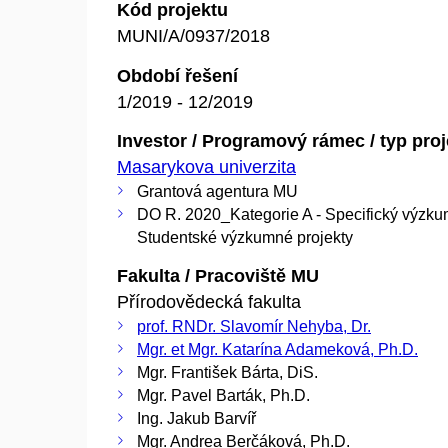
Kód projektu
MUNI/A/0937/2018
Období řešení
1/2019 - 12/2019
Investor / Programový rámec / typ pro
Masarykova univerzita
Grantová agentura MU
DO R. 2020_Kategorie A - Specifický výzku
Studentské výzkumné projekty
Fakulta / Pracoviště MU
Přírodovědecká fakulta
prof. RNDr. Slavomír Nehyba, Dr.
Mgr. et Mgr. Katarína Adameková, Ph.D.
Mgr. František Bárta, DiS.
Mgr. Pavel Barták, Ph.D.
Ing. Jakub Barvíř
Mgr. Andrea Berčáková, Ph.D.