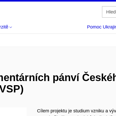
zitě
Pomoc Ukraji
imentárních pánví České
(VSP)
Cílem projektu je studium vzniku a vý