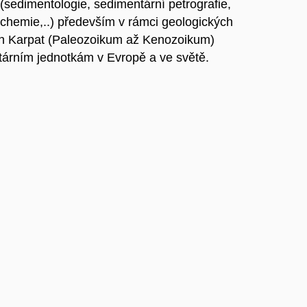
 (sedimentologie, sedimentární petrografie,
eochemie,..) především v rámci geologických
h Karpat (Paleozoikum až Kenozoikum)
árním jednotkám v Evropě a ve světě.