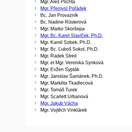
Mgr. Aleš Plichta
Mgr. Přemysl Pořádek
Bc. Jan Provazník
Bc. Nadine Rüsterová
Mgr. Marko Skoršepa
Mgr. Bc. Karel Slavíček, Ph.D.
Mgr. Kamil Sobek, Ph.D.
Mgr. Bc. Ľuboš Sokol, Ph.D.
Mgr. Radek Streit
Mgr. et Mgr. Veronika Synková
Mgr. Evžen Sypták
Mgr. Jaroslav Šamánek, Ph.D.
Mgr. Markéta Tkadlecová
Mgr. Tomáš Turek
Mgr. Scarlett Urbanová
Mgr. Jakub Vácha
Mgr. Vojtěch Vinklárek