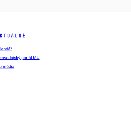
ktuálně
lendář
ravodajský portál MU
o média