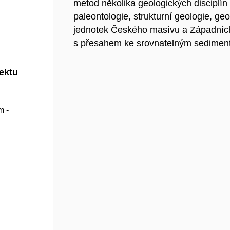
metod několika geologických disciplín
paleontologie, strukturní geologie, g
jednotek Českého masívu a Západníc
s přesahem ke srovnatelným sediment
jektu
m -