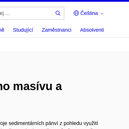
Čeština
Hledej
...
ně
Studující
Zaměstnanci
Absolventi
ho masívu a
voje sedimentárních pánví z pohledu využití