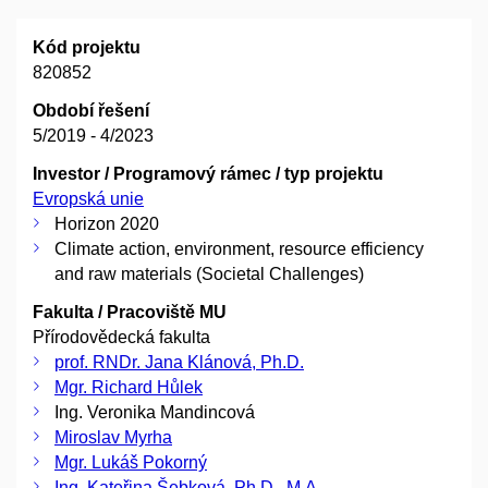
Kód projektu
820852
Období řešení
5/2019 - 4/2023
Investor / Programový rámec / typ projektu
Evropská unie
Horizon 2020
Climate action, environment, resource efficiency
and raw materials (Societal Challenges)
Fakulta / Pracoviště MU
Přírodovědecká fakulta
prof. RNDr. Jana Klánová, Ph.D.
Mgr. Richard Hůlek
Ing. Veronika Mandincová
Miroslav Myrha
Mgr. Lukáš Pokorný
Ing. Kateřina Šebková, Ph.D., M.A.