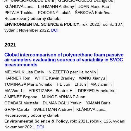
ATHANASOPOULOU Eleni
GERASOPOULOS Evangelos
KLÁNOVÁ Jana
LEHMANN Anthony
JOAN Maso Pau
PETAJA Tuukka
POKORNÝ Lukáš
ŠEBKOVÁ Kateřina
Recenzovaný odborný článek
ENVIRONMENTAL SCIENCE & POLICY
, rok: 2022, ročník: 137,
vydání: November 2022,
DOI
2021
Global intercomparison of polyurethane foam passive
air samplers evaluating sources of variability in SVOC
measurements
MELYMUK Lisa Emily
NIZZETTO pernilla bohlin
HARNER Tom
WHITE Kevin Bradley
WANG Xianyu
TOMINAGA Maria Yumiko
HE Jun
LI Jun
MA Jianmin
MA Wan-Li
ARISTIZABAL Beatriz H.
DREYER Annekatrin
JIMENEZ Begona
MUNOZ-ARNANZ Juan
ODABASI Mustafa
DUMANOGLU Yetkin
YAMAN Baris
GRAF Carola
SWEETMAN Andrew
KLÁNOVÁ Jana
Recenzovaný odborný článek
Environmental Science & Policy
, rok: 2021, ročník: 125, vydání:
November 2021,
DOI