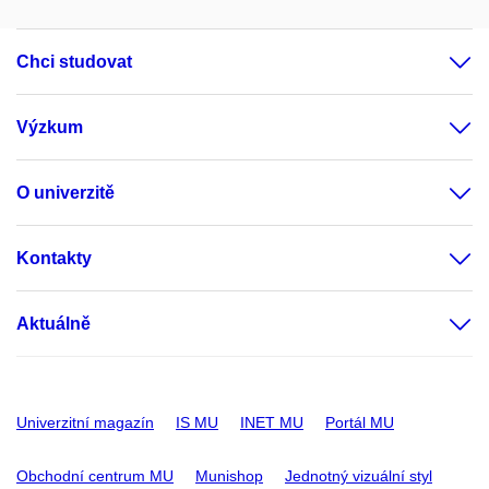
Chci studovat
Výzkum
O univerzitě
Kontakty
Aktuálně
Univerzitní magazín
IS MU
INET MU
Portál MU
Obchodní centrum MU
Munishop
Jednotný vizuální styl