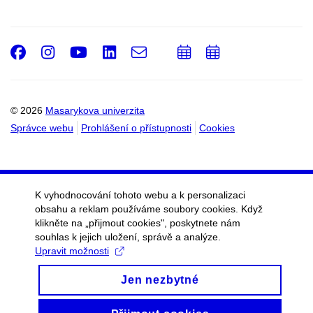
Facebook
Instagram
Youtube
LinkedIn
e-
Přidat
Přidat
Email
mail
do
do
kalendáře
kalendáře
© 2026
Masarykova univerzita
Správce webu
Prohlášení o přístupnosti
Cookies
K vyhodnocování tohoto webu a k personalizaci
obsahu a reklam používáme soubory cookies. Když
klikněte na „přijmout cookies", poskytnete nám
souhlas k jejich uložení, správě a analýze.
Upravit možnosti
Jen nezbytné