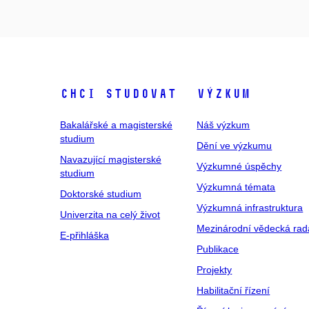
Chci studovat
Výzkum
Bakalářské a magisterské
Náš výzkum
studium
Dění ve výzkumu
Navazující magisterské
Výzkumné úspěchy
studium
Výzkumná témata
Doktorské studium
Výzkumná infrastruktura
Univerzita na celý život
Mezinárodní vědecká rad
E-přihláška
Publikace
Projekty
Habilitační řízení