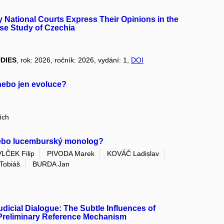
 National Courts Express Their Opinions in the
se Study of Czechia
DIES
, rok: 2026, ročník: 2026, vydání: 1,
DOI
 nebo jen evoluce?
ích
nebo lucemburský monolog?
VLČEK Filip
PIVODA Marek
KOVÁČ Ladislav
Tobiáš
BURDA Jan
Judicial Dialogue: The Subtle Influences of
U Preliminary Reference Mechanism