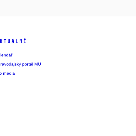
ktuálně
lendář
ravodajský portál MU
o média