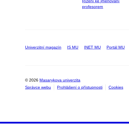
Řízení ke jmenování
profesorem
Univerzitní magazín
IS MU
INET MU
Portál MU
© 2026
Masarykova univerzita
Správce webu
Prohlášení o přístupnosti
Cookies