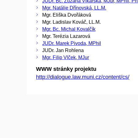
JUDr. Bc. Zuzana Vikarská, MJur, MPhil, Ph
Mgr. Natálie Dřínovská, LL.M.
Mgr. Eliška Dvořáková
Mgr. Ladislav Kováč, LL.M.
Mgr. Bc. Michal Kovalčík
Mgr. Terézia Lazarová
JUDr. Marek Pivoda, MPhil
JUDr. Jan Rohlena
Mgr. Filip Vlček, MJur
WWW stránky projektu
http://dialogue.law.muni.cz/content/cs/