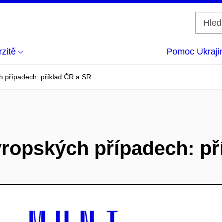
zitě
Pomoc Ukraji
ch případech: příklad ČR a SR
evropských případech: p