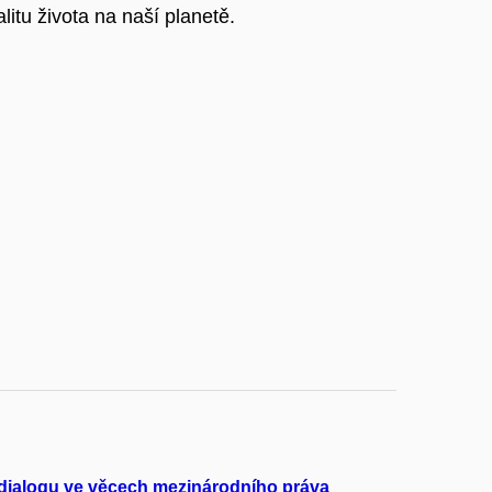
litu života na naší planetě.
o dialogu ve věcech mezinárodního práva