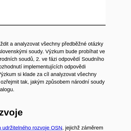
ždit a analyzovat všechny předběžné otázky
slovenskými soudy. Výzkum bude probíhat ve
národních soudů, 2. ve fázi odpovědí Soudního
rozhodnutí implementujících odpovědi
ýzkum si klade za cíl analyzovat všechny
a ozřejmit tak, jakým způsobem národní soudy
ialogu.
ozvoje
m udržitelného rozvoje OSN
, jejichž záměrem