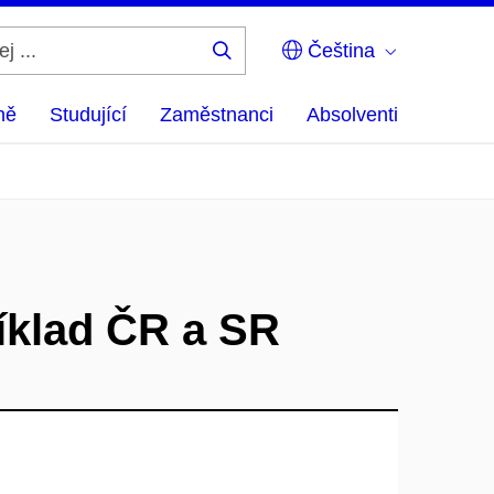
Čeština
Hledej
...
ně
Studující
Zaměstnanci
Absolventi
říklad ČR a SR