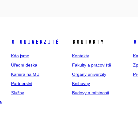
O univerzitě
Kontakty
A
Kdo jsme
Kontakty
Ka
Úřední deska
Fakulty a pracoviště
Zp
Kariéra na MU
Orgány univerzity
Pr
Partnerství
Knihovny
Služby
Budovy a místnosti
a