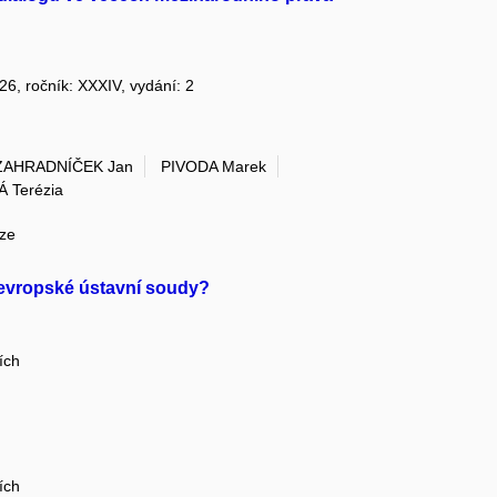
026, ročník: XXXIV, vydání: 2
ZAHRADNÍČEK Jan
PIVODA Marek
 Terézia
áze
í evropské ústavní soudy?
ích
ích