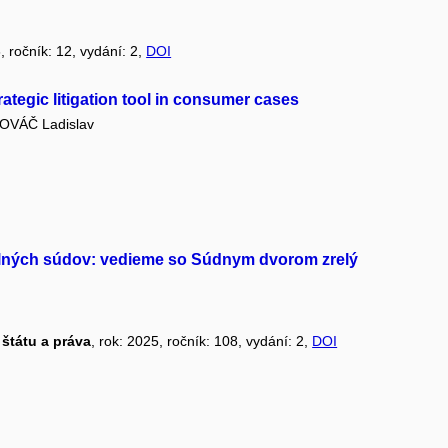
6, ročník: 12, vydání: 2,
DOI
rategic litigation tool in consumer cases
OVÁČ Ladislav
olných súdov: vedieme so Súdnym dvorom zrelý
 štátu a práva
, rok: 2025, ročník: 108, vydání: 2,
DOI