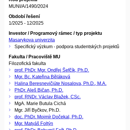
MUNI/A/1490/2024
Období řešení
1/2025 - 12/2025
Investor / Programový rámec / typ projektu
Masarykova univerzita
Specifický výzkum - podpora studentských projektů
Fakulta / Pracoviště MU
Filozofická fakulta
prof. PhDr. Mgr. Ondřej Šefčík, Ph.D.
Mgr. Bc. Kateřina Běláková
Halina Beresnevičiúte Nosalova, Ph.D., M.A.
PhDr. Aleš Bičan, Ph.D.
prof. RNDr. Václav Blažek, CSc.
MgA. Marie Butula Cichá
Mgr. Jiří Byčkov, Ph.D.
doc. PhDr. Mojmír Dočekal, Ph.D.
Mgr. Matyáš Foltýn