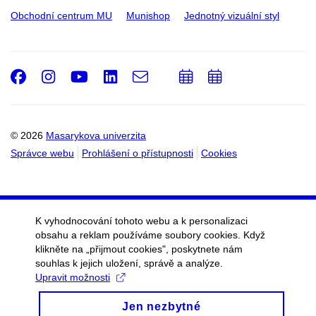
Obchodní centrum MU
Munishop
Jednotný vizuální styl
Facebook
Instagram
Youtube
LinkedIn
e-
Přidat
Přidat
Email
mail
do
do
kalendáře
kalendáře
© 2026
Masarykova univerzita
Správce webu
Prohlášení o přístupnosti
Cookies
K vyhodnocování tohoto webu a k personalizaci
obsahu a reklam používáme soubory cookies. Když
klikněte na „přijmout cookies", poskytnete nám
souhlas k jejich uložení, správě a analýze.
Upravit možnosti
Jen nezbytné