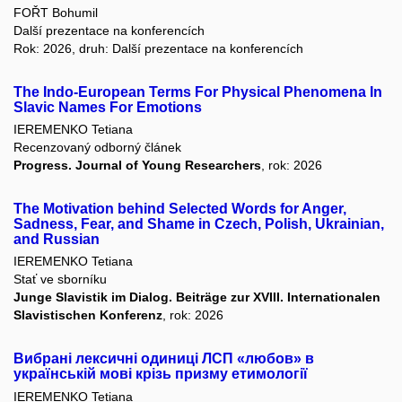
FOŘT Bohumil
Další prezentace na konferencích
Rok: 2026, druh: Další prezentace na konferencích
The Indo-European Terms For Physical Phenomena In
Slavic Names For Emotions
IEREMENKO Tetiana
Recenzovaný odborný článek
Progress. Journal of Young Researchers
, rok: 2026
The Motivation behind Selected Words for Anger,
Sadness, Fear, and Shame in Czech, Polish, Ukrainian,
and Russian
IEREMENKO Tetiana
Stať ve sborníku
Junge Slavistik im Dialog. Beiträge zur XVIII. Internationalen
Slavistischen Konferenz
, rok: 2026
Вибрані лексичні одиниці ЛСП «любов» в
українській мові крізь призму етимології
IEREMENKO Tetiana