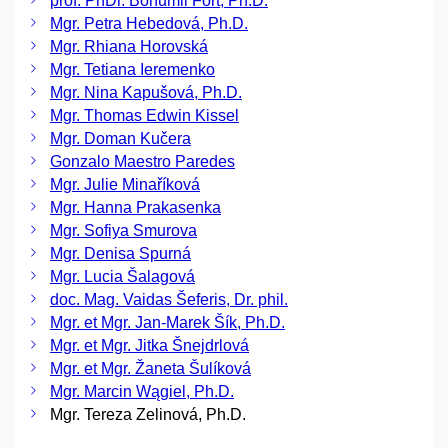
prof. PhDr. Bohumil Fořt, Ph.D.
Mgr. Petra Hebedová, Ph.D.
Mgr. Rhiana Horovská
Mgr. Tetiana Ieremenko
Mgr. Nina Kapušová, Ph.D.
Mgr. Thomas Edwin Kissel
Mgr. Doman Kučera
Gonzalo Maestro Paredes
Mgr. Julie Minaříková
Mgr. Hanna Prakasenka
Mgr. Sofiya Smurova
Mgr. Denisa Spurná
Mgr. Lucia Šalagová
doc. Mag. Vaidas Šeferis, Dr. phil.
Mgr. et Mgr. Jan-Marek Šík, Ph.D.
Mgr. et Mgr. Jitka Šnejdrlová
Mgr. et Mgr. Žaneta Šulíková
Mgr. Marcin Wągiel, Ph.D.
Mgr. Tereza Zelinová, Ph.D.