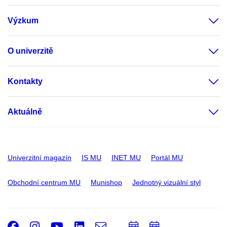
Výzkum
O univerzitě
Kontakty
Aktuálně
Univerzitní magazín
IS MU
INET MU
Portál MU
Obchodní centrum MU
Munishop
Jednotný vizuální styl
Facebook
Instagram
Youtube
LinkedIn
e-
Přidat
Přidat