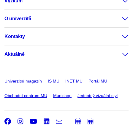
Výzkum
O univerzitě
Kontakty
Aktuálně
Univerzitní magazín
IS MU
INET MU
Portál MU
Obchodní centrum MU
Munishop
Jednotný vizuální styl
Facebook
Instagram
Youtube
LinkedIn
e-
Přidat
Přidat
Email
mail
do
do