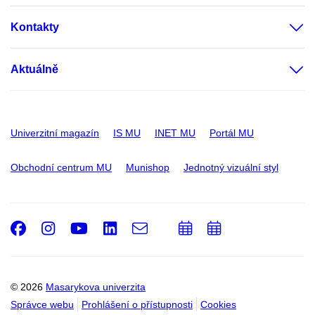
Kontakty
Aktuálně
Univerzitní magazín
IS MU
INET MU
Portál MU
Obchodní centrum MU
Munishop
Jednotný vizuální styl
Facebook
Instagram
Youtube
LinkedIn
e-
Přidat
Přidat
Email
mail
do
do
kalendáře
kalendáře
© 2026
Masarykova univerzita
Správce webu
Prohlášení o přístupnosti
Cookies