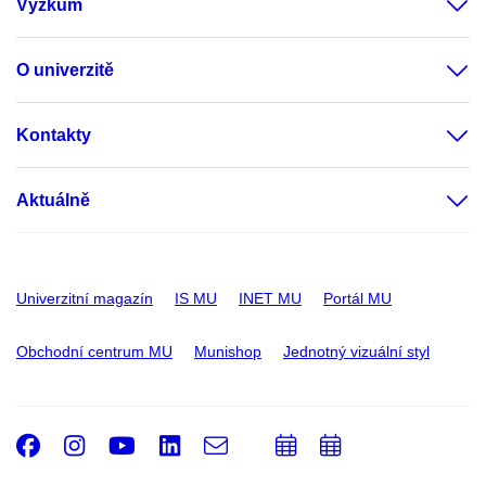
Výzkum
O univerzitě
Kontakty
Aktuálně
Univerzitní magazín
IS MU
INET MU
Portál MU
Obchodní centrum MU
Munishop
Jednotný vizuální styl
Facebook
Instagram
Youtube
LinkedIn
e-
Přidat
Přidat
Email
mail
do
do