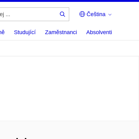
Čeština
Hledej
...
ně
Studující
Zaměstnanci
Absolventi