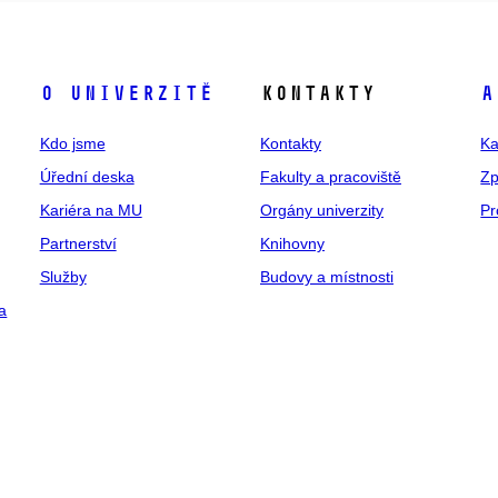
O univerzitě
Kontakty
A
Kdo jsme
Kontakty
Ka
Úřední deska
Fakulty a pracoviště
Zp
Kariéra na MU
Orgány univerzity
Pr
Partnerství
Knihovny
Služby
Budovy a místnosti
a