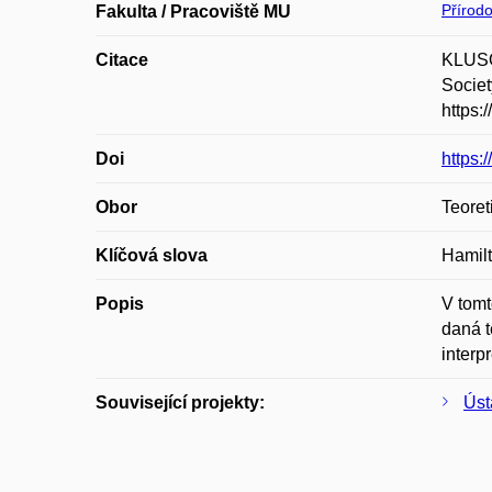
Přírod
Fakulta / Pracoviště MU
Citace
KLUSOŇ
Societ
https:
Doi
https:
Obor
Teoret
Klíčová slova
Hamilt
Popis
V tomt
daná t
interp
Související projekty:
Úst