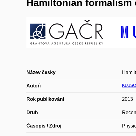
Hamiltonian formalism o
Název česky
Hamilt
KLUSO
Autoři
Rok publikování
2013
Druh
Recen
Časopis / Zdroj
Physic