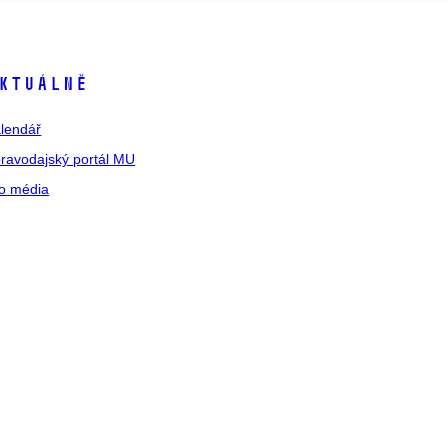
ktuálně
lendář
ravodajský portál MU
o média