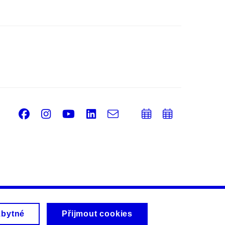
Facebook
Instagram
Youtube
LinkedIn
e-
Přidat
Přidat
Email
mail
do
do
kalendáře
kalendá
zbytné
Přijmout cookies