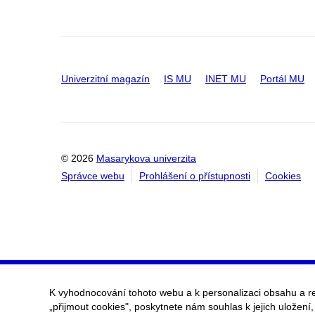
Univerzitní magazín
IS MU
INET MU
Portál MU
© 2026
Masarykova univerzita
Správce webu
Prohlášení o přístupnosti
Cookies
K vyhodnocování tohoto webu a k personalizaci obsahu a r
„přijmout cookies", poskytnete nám souhlas k jejich uložení