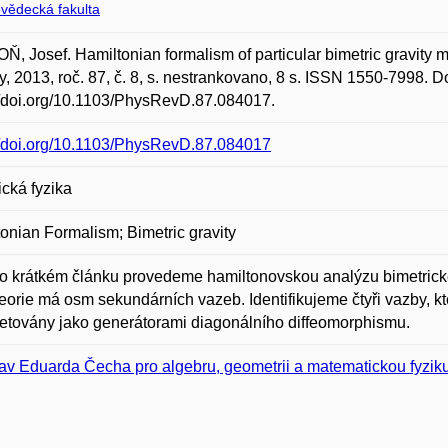
ovědecká fakulta
, Josef. Hamiltonian formalism of particular bimetric gravity 
y, 2013, roč. 87, č. 8, s. nestrankovano, 8 s. ISSN 1550-7998. D
//doi.org/10.1103/PhysRevD.87.084017.
//doi.org/10.1103/PhysRevD.87.084017
ická fyzika
onian Formalism; Bimetric gravity
o krátkém článku provedeme hamiltonovskou analýzu bimetrické 
eorie má osm sekundárních vazeb. Identifikujeme čtyři vazby, k
retovány jako generátorami diagonálního diffeomorphismu.
av Eduarda Čecha pro algebru, geometrii a matematickou fyzik