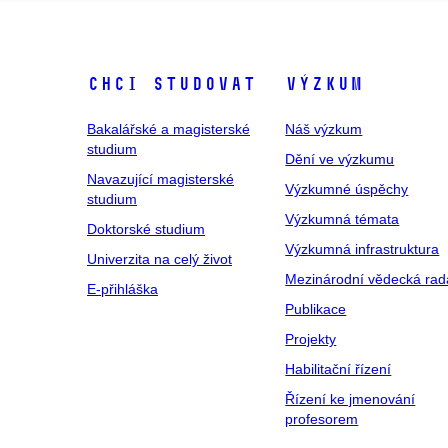
Chci studovat
Výzkum
Bakalářské a magisterské
Náš výzkum
studium
Dění ve výzkumu
Navazující magisterské
Výzkumné úspěchy
studium
Výzkumná témata
Doktorské studium
Výzkumná infrastruktura
Univerzita na celý život
Mezinárodní vědecká rad
E-přihláška
Publikace
Projekty
Habilitační řízení
Řízení ke jmenování
profesorem