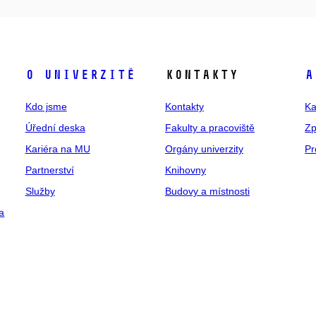
O univerzitě
Kontakty
A
Kdo jsme
Kontakty
Ka
Úřední deska
Fakulty a pracoviště
Zp
Kariéra na MU
Orgány univerzity
Pr
Partnerství
Knihovny
Služby
Budovy a místnosti
a