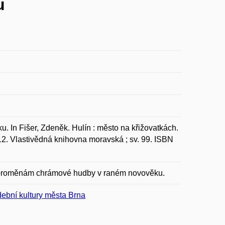
u
 In Fišer, Zdeněk. Hulín : město na křižovatkách.
312. Vlastivědná knihovna moravská ; sv. 99. ISBN
 a proměnám chrámové hudby v raném novověku.
ební kultury města Brna