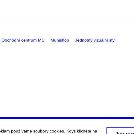
Obchodní centrum MU
Munishop
Jednotný vizuální styl
eklam používáme soubory cookies. Když klikněte na
Jen ne