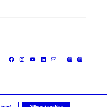
Facebook
Instagram
Youtube
LinkedIn
e-
Přidat
Přidat
Email
mail
do
do
kalendáře
kalendá
zbytné
Přijmout cookies