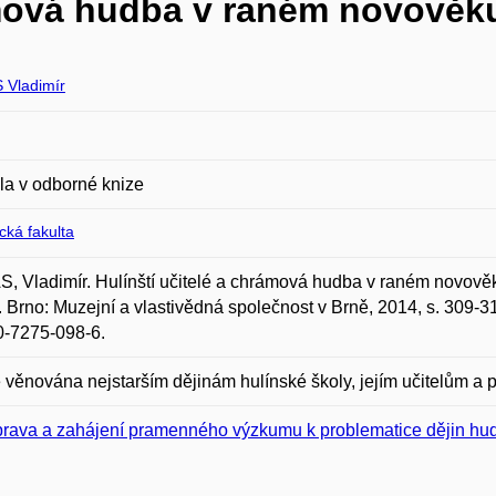
ámová hudba v raném novověk
Vladimír
la v odborné knize
ická fakulta
 Vladimír. Hulínští učitelé a chrámová hudba v raném novověku.
. Brno: Muzejní a vlastivědná společnost v Brně, 2014, s. 309-
0-7275-098-6.
e věnována nejstarším dějinám hulínské školy, jejím učitelům
prava a zahájení pramenného výzkumu k problematice dějin hud