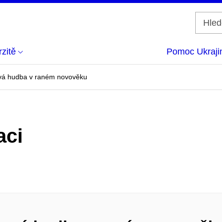
zitě
Pomoc Ukraji
mová hudba v raném novověku
aci