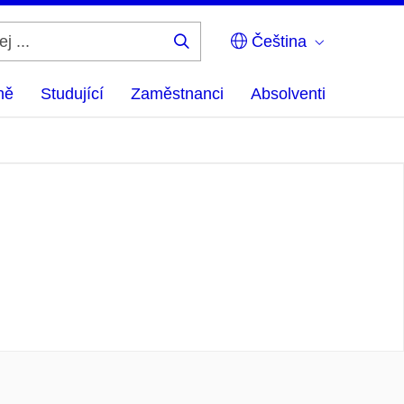
Čeština
Hledej
...
ně
Studující
Zaměstnanci
Absolventi