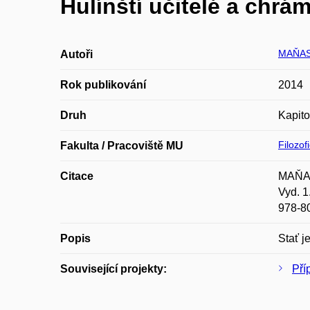
Hulínští učitelé a chr
MAŇAS 
Autoři
Rok publikování
2014
Druh
Kapito
Filozof
Fakulta / Pracoviště MU
Citace
MAŇAS,
Vyd. 1
978-8
Popis
Stať j
Související projekty:
Pří