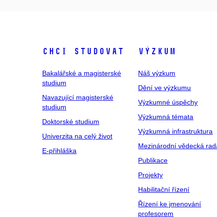
Chci studovat
Výzkum
Bakalářské a magisterské
Náš výzkum
studium
Dění ve výzkumu
Navazující magisterské
Výzkumné úspěchy
studium
Výzkumná témata
Doktorské studium
Výzkumná infrastruktura
Univerzita na celý život
Mezinárodní vědecká rad
E-přihláška
Publikace
Projekty
Habilitační řízení
Řízení ke jmenování
profesorem