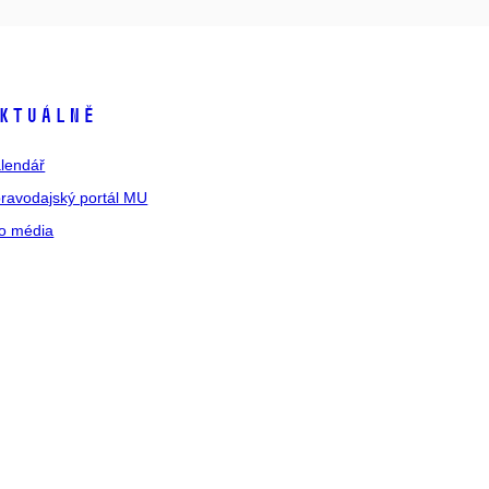
ktuálně
lendář
ravodajský portál MU
o média