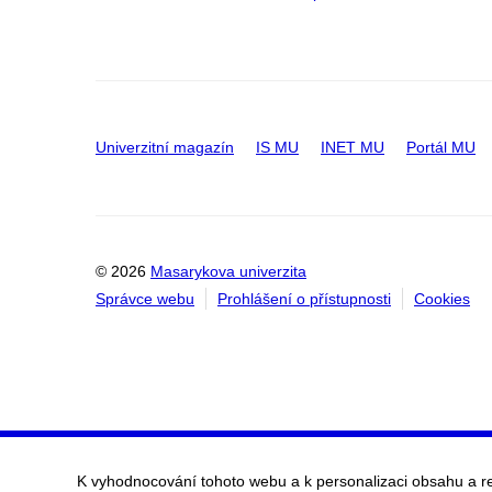
Univerzitní magazín
IS MU
INET MU
Portál MU
© 2026
Masarykova univerzita
Správce webu
Prohlášení o přístupnosti
Cookies
K vyhodnocování tohoto webu a k personalizaci obsahu a r