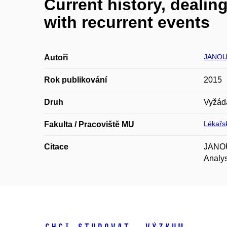
Current history, dealin
with recurrent events
JANOU
Autoři
Rok publikování
2015
Druh
Vyžád
Lékařsk
Fakulta / Pracoviště MU
Citace
JANOUŠ
Analys