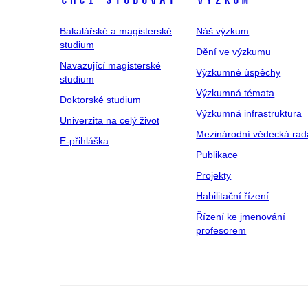
Chci studovat
Výzkum
Bakalářské a magisterské
Náš výzkum
studium
Dění ve výzkumu
Navazující magisterské
Výzkumné úspěchy
studium
Výzkumná témata
Doktorské studium
Výzkumná infrastruktura
Univerzita na celý život
Mezinárodní vědecká rad
E-přihláška
Publikace
Projekty
Habilitační řízení
Řízení ke jmenování
profesorem