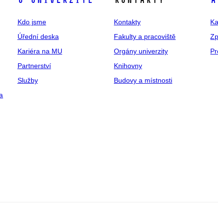
O univerzitě
Kontakty
A
Kdo jsme
Kontakty
Ka
Úřední deska
Fakulty a pracoviště
Zp
Kariéra na MU
Orgány univerzity
Pr
Partnerství
Knihovny
Služby
Budovy a místnosti
a