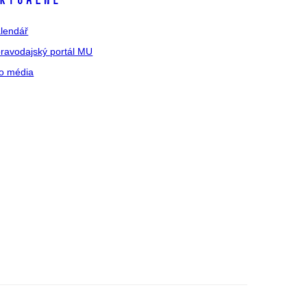
ktuálně
lendář
ravodajský portál MU
o média