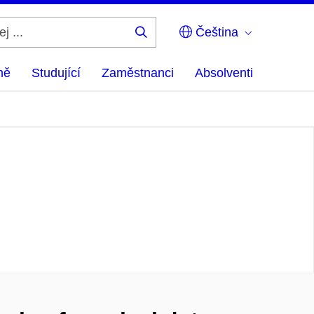
Čeština
Hledej
...
ně
Studující
Zaměstnanci
Absolventi