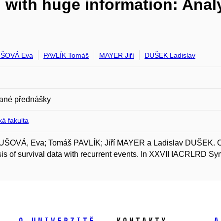
g with huge information: Analy
ŠOVÁ Eva
PAVLÍK Tomáš
MAYER Jiří
DUŠEK Ladislav
ané přednášky
á fakulta
OVÁ, Eva; Tomáš PAVLÍK; Jiří MAYER a Ladislav DUŠEK. Curre
is of survival data with recurrent events. In XXVII IACRLRD S