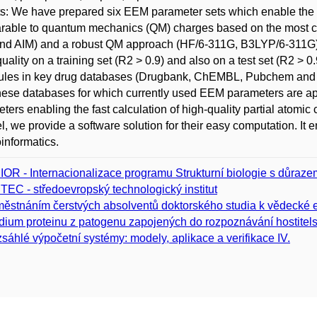
s: We have prepared six EEM parameter sets which enable the u
able to quantum mechanics (QM) charges based on the most c
nd AIM) and a robust QM approach (HF/6-311G, B3LYP/6-311G).
uality on a training set (R2 > 0.9) and also on a test set (R2 > 0
ules in key drug databases (Drugbank, ChEMBL, Pubchem and Z
hese databases for which currently used EEM parameters are 
ters enabling the fast calculation of high-quality partial atomic 
el, we provide a software solution for their easy computation. It 
nformatics.
IOR - Internacionalizace programu Strukturní biologie s důra
TEC - středoevropský technologický institut
ěstnáním čerstvých absolventů doktorského studia k vědecké 
dium proteinu z patogenu zapojených do rozpoznávání hostite
sáhlé výpočetní systémy: modely, aplikace a verifikace IV.