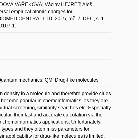
ODOVÁ VAŘEKOVÁ; Václav HEJRET; Aleš
al empirical atomic charges for
: BIOMED CENTRAL LTD, 2015, roč. 7, DEC, s. 1-
-0107-1.
; Quantum mechanics; QM; Drug-like molecules
on density in a molecule and therefore provide clues
e become popular in chemoinformatics, as they are
irtual screening, similarity searches etc. Especially
ular, their fast and accurate calculation via the
 chemoinformatics applications. Unfortunately,
types and they often miss parameters for
 applicability for drug-like molecules is limited.