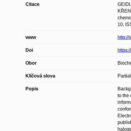
Citace
GEIDL
KŘENE
chemoi
10. IS
www
http:/
Doi
https:
Obor
Bioch
Klíčová slova
Partia
Popis
Backgr
to the
inform
confor
Electr
publis
haloge