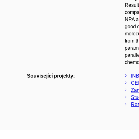
Result
compar
NPA a
good q
molec
from t
parame
parall
chemoi
Související projekty:
INB
CEI
Zam
Stu
Roz