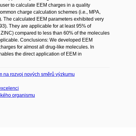
ser to calculate EEM charges in a quality
ommon charge calculation schemes (i.e., MPA,
 The calculated EEM parameters exhibited very
.93). They are applicable for at least 95% of
INC) compared to less than 60% of the molecules
applicable. Conclusions: We developed EEM
charges for almost all drug-like molecules. In
enables the direct application of EEM in
zem na rozvoj nových směrů výzkumu
excelenci
lského organismu