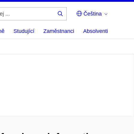
Čeština
Hledej
...
ně
Studující
Zaměstnanci
Absolventi