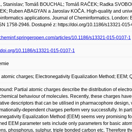
, Stanislav; Tomáš BOUCHAL; Tomáš RAČEK; Radka SVOB
K; Ruben ABAGYAN a Jaroslav KOČA. High-quality and univers
nformatics applications. Journal of Cheminformatics. London
SN 1758-2946. Dostupné z: https://doi.org/10.1186/s13321-015
/jcheminf.springeropen.com/articles/10.1186/s13321-015-0107-1
//doi.org/10.1186/s13321-015-0107-1
emie
l atomic charges; Electronegativity Equalization Method; EEM
ound: Partial atomic charges describe the distribution of electr
 chemical behaviour of molecules. Recently, these charges hav
ative descriptors that can be utilised in pharmacophore design, v
mationally-dependent charges perform very successfully. In partic
onegativity Equalization Method (EEM) seems very promising for
hed EEM parameter sets include only parameters for basic atom 
ns, phosphorus, sulphur, triple bonded carbon etc. Therefore their