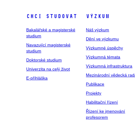
Chci studovat
Výzkum
Bakalářské a magisterské
Náš výzkum
studium
Dění ve výzkumu
Navazující magisterské
Výzkumné úspěchy
studium
Výzkumná témata
Doktorské studium
Výzkumná infrastruktura
Univerzita na celý život
Mezinárodní vědecká rad
E-přihláška
Publikace
Projekty
Habilitační řízení
Řízení ke jmenování
profesorem