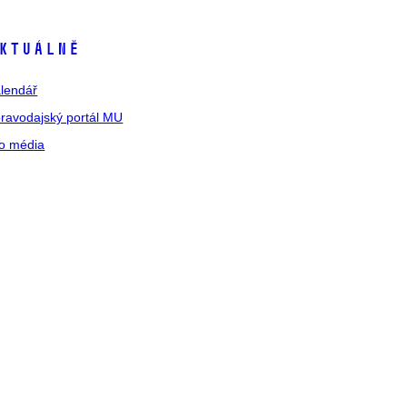
ktuálně
lendář
ravodajský portál MU
o média