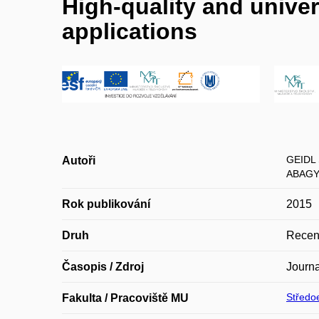
High-quality and unive
applications
GEIDL 
Autoři
ABAGY
Rok publikování
2015
Druh
Recen
Časopis / Zdroj
Journa
Středoe
Fakulta / Pracoviště MU