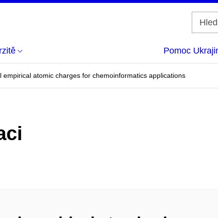
zitě
Pomoc Ukraji
l empirical atomic charges for chemoinformatics applications
aci