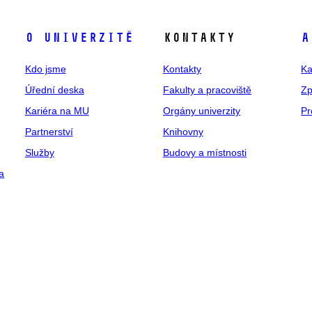
O univerzitě
Kontakty
A
Kdo jsme
Kontakty
Ka
Úřední deska
Fakulty a pracoviště
Zp
Kariéra na MU
Orgány univerzity
Pr
Partnerství
Knihovny
Služby
Budovy a místnosti
a