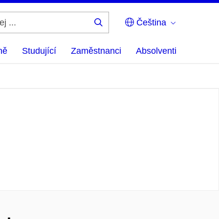
Čeština
Hledej
...
ně
Studující
Zaměstnanci
Absolventi