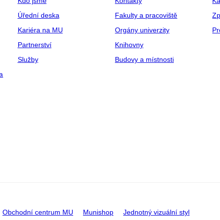
Kdo jsme
Kontakty
Ka
Úřední deska
Fakulty a pracoviště
Zp
Kariéra na MU
Orgány univerzity
Pr
Partnerství
Knihovny
Služby
Budovy a místnosti
a
Obchodní centrum MU
Munishop
Jednotný vizuální styl