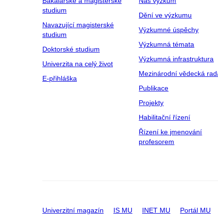
Bakalářské a magisterské
Náš výzkum
studium
Dění ve výzkumu
Navazující magisterské
Výzkumné úspěchy
studium
Výzkumná témata
Doktorské studium
Výzkumná infrastruktura
Univerzita na celý život
Mezinárodní vědecká rad
E-přihláška
Publikace
Projekty
Habilitační řízení
Řízení ke jmenování
profesorem
Univerzitní magazín
IS MU
INET MU
Portál MU