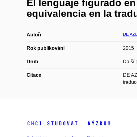
El lenguaje figurado e
equivalencia en la trad
DE AZ
Autoři
Rok publikování
2015
Druh
Další 
Citace
DE AZE
traduc
Chci studovat
Výzkum