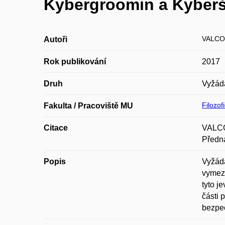
Kybergroomin a Kyberš
VALCO
Autoři
Rok publikování
2017
Druh
Vyžád
Filozof
Fakulta / Pracoviště MU
Citace
VALCO
Předn
Popis
Vyžáda
vymeze
tyto j
části 
bezpeč