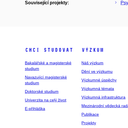
Související projekty:
Psy
Chci studovat
Výzkum
Bakalářské a magisterské
Náš výzkum
studium
Dění ve výzkumu
Navazující magisterské
Výzkumné úspěchy
studium
Výzkumná témata
Doktorské studium
Výzkumná infrastruktura
Univerzita na celý život
Mezinárodní vědecká rad
E-přihláška
Publikace
Projekty