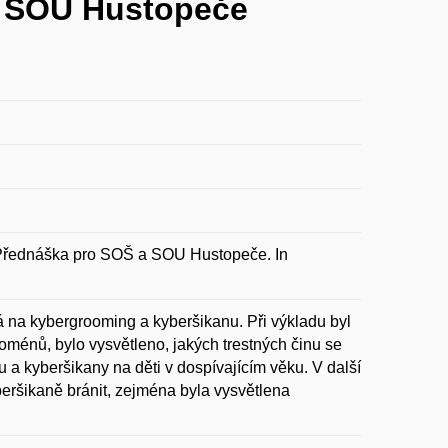
a SOU Hustopeče
Přednáška pro SOŠ a SOU Hustopeče. In
na kybergrooming a kyberšikanu. Při výkladu byl
énů, bylo vysvětleno, jakých trestných činu se
 a kyberšikany na děti v dospívajícím věku. V další
eršikaně bránit, zejména byla vysvětlena