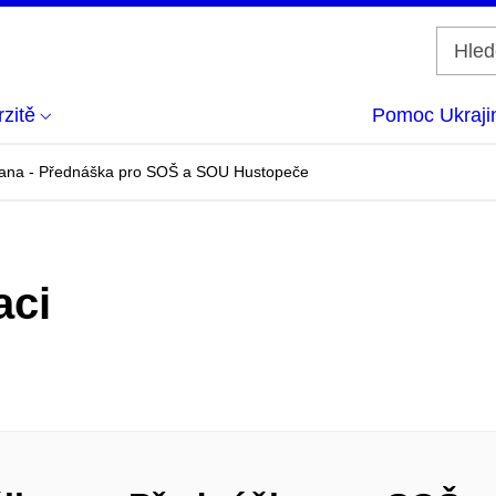
zitě
Pomoc Ukraji
kana - Přednáška pro SOŠ a SOU Hustopeče
aci