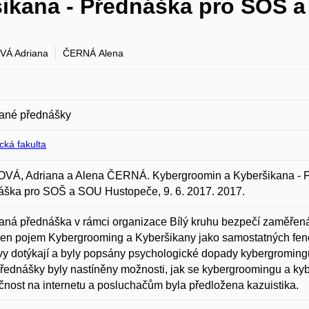
ikana - Přednáška pro SOŠ 
VÁ Adriana
ČERNÁ Alena
ané přednášky
ická fakulta
VÁ, Adriana a Alena ČERNÁ. Kybergroomin a Kyberšikana - 
áška pro SOŠ a SOU Hustopeče, 9. 6. 2017. 2017.
ná přednáška v rámci organizace Bílý kruhu bezpečí zaměřená 
n pojem Kybergrooming a Kyberšikany jako samostatných fenom
evy dotýkají a byly popsány psychologické dopady kybergromingu
přednášky byly nastíněny možnosti, jak se kybergroomingu a kyb
nost na internetu a posluchačům byla předložena kazuistika.