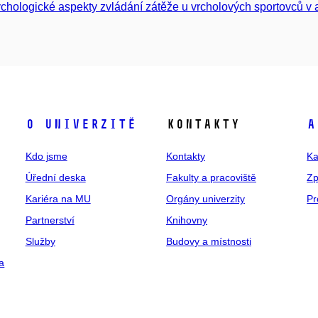
chologické aspekty zvládání zátěže u vrcholových sportovců v 
O univerzitě
Kontakty
A
Kdo jsme
Kontakty
Ka
Úřední deska
Fakulty a pracoviště
Zp
Kariéra na MU
Orgány univerzity
Pr
Partnerství
Knihovny
Služby
Budovy a místnosti
a