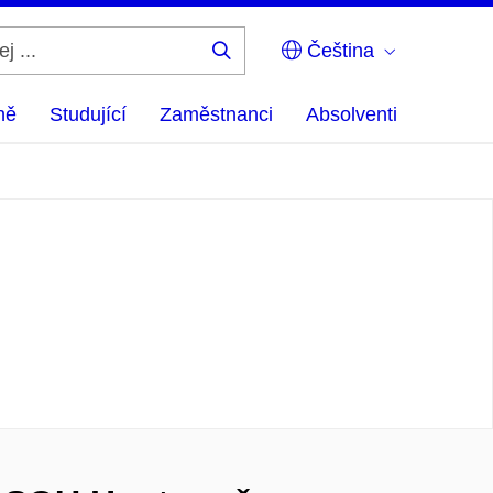
Čeština
Hledej
...
ně
Studující
Zaměstnanci
Absolventi