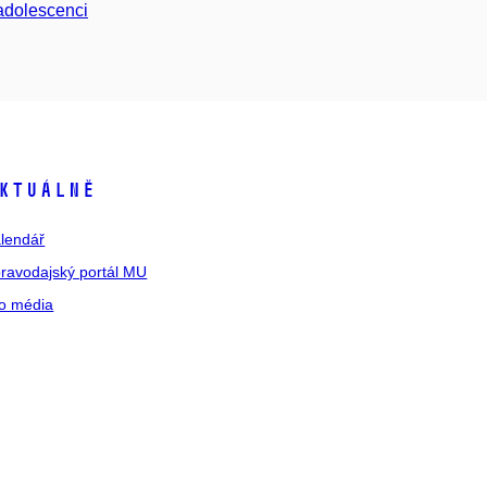
adolescenci
ktuálně
lendář
ravodajský portál MU
o média