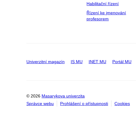
Habilitační řízení
Řízení ke jmenování
profesorem
Univerzitní magazín
IS MU
INET MU
Portál MU
© 2026
Masarykova univerzita
Správce webu
Prohlášení o přístupnosti
Cookies