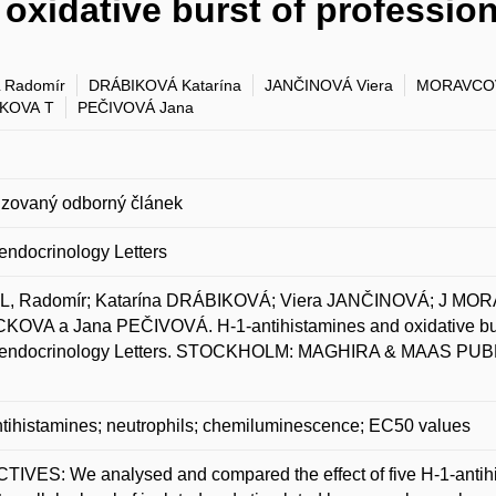
 oxidative burst of professio
 Radomír
DRÁBIKOVÁ Katarína
JANČINOVÁ Viera
MORAVCOV
KOVA T
PEČIVOVÁ Jana
zovaný odborný článek
ndocrinology Letters
, Radomír; Katarína DRÁBIKOVÁ; Viera JANČINOVÁ; J MORA
OVA a Jana PEČIVOVÁ. H-1-antihistamines and oxidative burs
endocrinology Letters. STOCKHOLM: MAGHIRA & MAAS PUBLICA
tihistamines; neutrophils; chemiluminescence; EC50 values
IVES: We analysed and compared the effect of five H-1-antihist