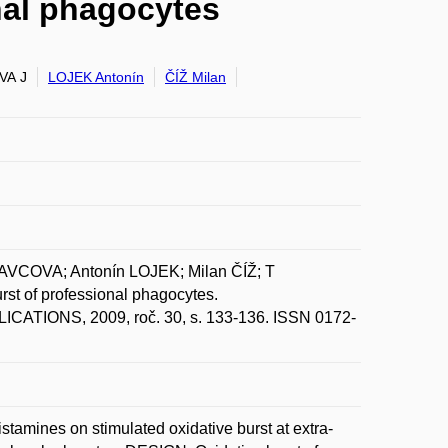
nal phagocytes
A J
LOJEK Antonín
ČÍŽ Milan
VCOVA; Antonín LOJEK; Milan ČÍŽ; T
t of professional phagocytes.
TIONS, 2009, roč. 30, s. 133-136. ISSN 0172-
amines on stimulated oxidative burst at extra-