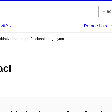
zitě
Pomoc Ukraji
idative burst of professional phagocytes
aci