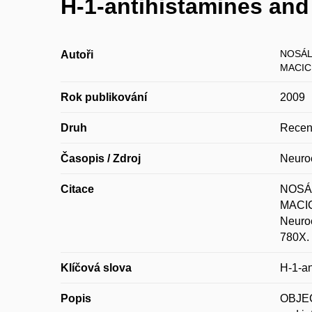
H-1-antihistamines and
NOSÁL
Autoři
MACIC
Rok publikování
2009
Druh
Recen
Časopis / Zdroj
Neuroe
Citace
NOSÁL
MACICK
Neuro
780X.
Klíčová slova
H-1-an
Popis
OBJECT