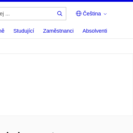
Čeština
Hledej
...
ně
Studující
Zaměstnanci
Absolventi