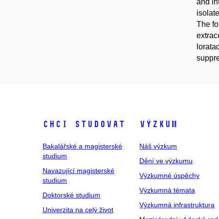
and in
isolat
The fo
extrac
lorata
suppre
Chci studovat
Výzkum
Bakalářské a magisterské
Náš výzkum
studium
Dění ve výzkumu
Navazující magisterské
Výzkumné úspěchy
studium
Výzkumná témata
Doktorské studium
Výzkumná infrastruktura
Univerzita na celý život