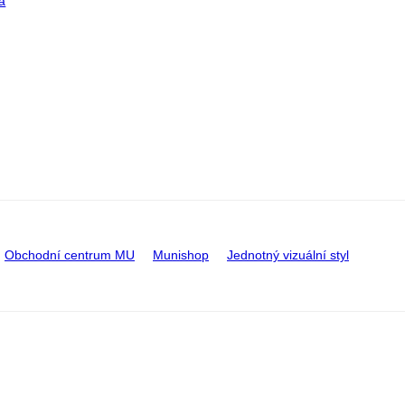
a
Obchodní centrum MU
Munishop
Jednotný vizuální styl