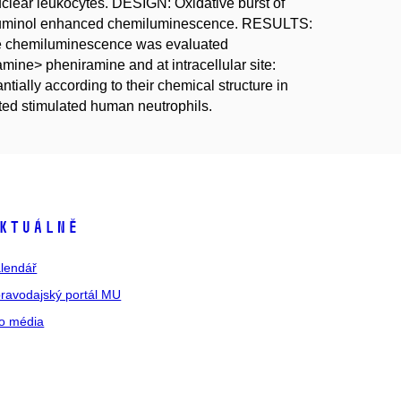
uclear leukocytes. DESIGN: Oxidative burst of
soluminol enhanced chemiluminescence. RESULTS:
ase chemiluminescence was evaluated
mine> pheniramine and at intracellular site:
ially according to their chemical structure in
lated stimulated human neutrophils.
ktuálně
lendář
ravodajský portál MU
o média