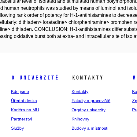
tracellular level of isolated and stimulated human polymorphon
ed human neutrophils was studied by means of luminol and i
llowing rank order of potency for H-1-antihistamines to decre
ellularly: dithiaden> loratadine> chlorpheniramine> bromphenira
dine> dithiaden. CONCLUSION: H-1-antihistamines differ substant
ssing oxidative burst both at extra- and intracellular site of iso
O univerzitě
Kontakty
A
Kdo jsme
Kontakty
Ka
Úřední deska
Fakulty a pracoviště
Zp
Kariéra na MU
Orgány univerzity
Pr
Partnerství
Knihovny
Služby
Budovy a místnosti