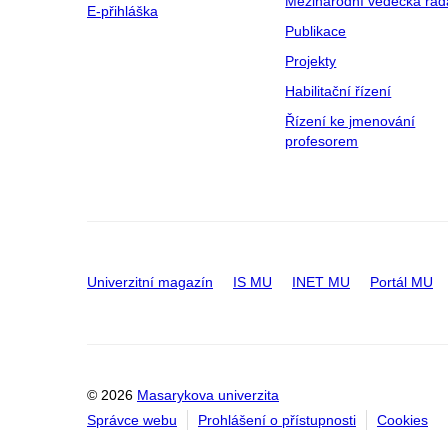
Mezinárodní vědecká rad
E-přihláška
Publikace
Projekty
Habilitační řízení
Řízení ke jmenování
profesorem
Univerzitní magazín
IS MU
INET MU
Portál MU
© 2026
Masarykova univerzita
Správce webu
Prohlášení o přístupnosti
Cookies