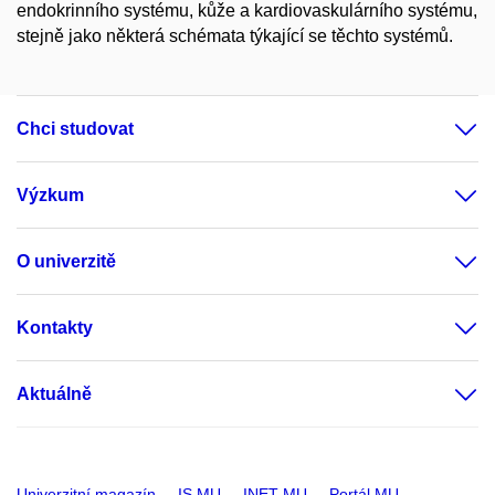
endokrinního systému, kůže a kardiovaskulárního systému,
stejně jako některá schémata týkající se těchto systémů.
Chci studovat
Výzkum
O univerzitě
Kontakty
Aktuálně
Univerzitní magazín
IS MU
INET MU
Portál MU