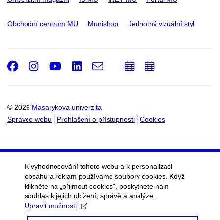
Obchodní centrum MU
Munishop
Jednotný vizuální styl
Facebook
Instagram
Youtube
LinkedIn
e-
Přidat
Přidat
Email
mail
do
do
kalendáře
kalendáře
© 2026
Masarykova univerzita
Správce webu
Prohlášení o přístupnosti
Cookies
K vyhodnocování tohoto webu a k personalizaci
obsahu a reklam používáme soubory cookies. Když
klikněte na „přijmout cookies", poskytnete nám
souhlas k jejich uložení, správě a analýze.
Upravit možnosti