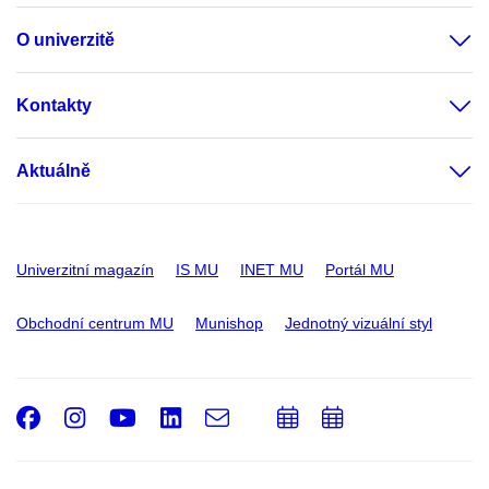
O univerzitě
Kontakty
Aktuálně
Univerzitní magazín
IS MU
INET MU
Portál MU
Obchodní centrum MU
Munishop
Jednotný vizuální styl
Facebook
Instagram
Youtube
LinkedIn
e-
Přidat
Přidat
Email
mail
do
do
kalendáře
kalendáře