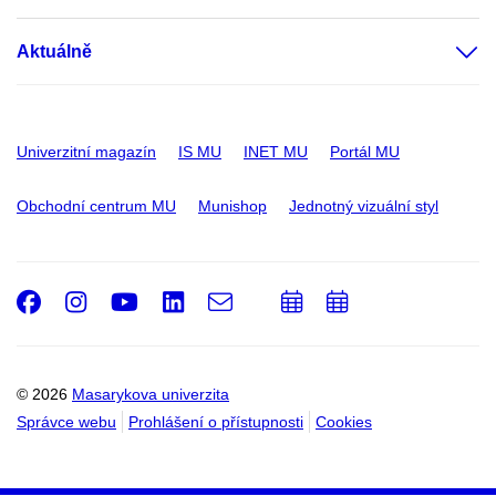
Aktuálně
Univerzitní magazín
IS MU
INET MU
Portál MU
Obchodní centrum MU
Munishop
Jednotný vizuální styl
Facebook
Instagram
Youtube
LinkedIn
e-
Přidat
Přidat
Email
mail
do
do
kalendáře
kalendáře
© 2026
Masarykova univerzita
Správce webu
Prohlášení o přístupnosti
Cookies