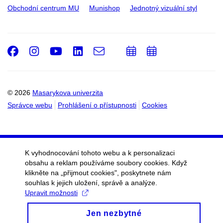
Obchodní centrum MU
Munishop
Jednotný vizuální styl
Facebook
Instagram
Youtube
LinkedIn
e-
Přidat
Přidat
Email
mail
do
do
kalendáře
kalendáře
© 2026
Masarykova univerzita
Správce webu
Prohlášení o přístupnosti
Cookies
K vyhodnocování tohoto webu a k personalizaci
obsahu a reklam používáme soubory cookies. Když
klikněte na „přijmout cookies", poskytnete nám
souhlas k jejich uložení, správě a analýze.
Upravit možnosti
Jen nezbytné