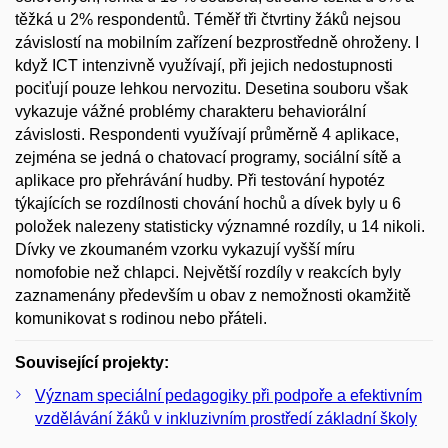
těžká u 2% respondentů. Téměř tři čtvrtiny žáků nejsou
závislostí na mobilním zařízení bezprostředně ohroženy. I
když ICT intenzivně využívají, při jejich nedostupnosti
pociťují pouze lehkou nervozitu. Desetina souboru však
vykazuje vážné problémy charakteru behaviorální
závislosti. Respondenti využívají průměrně 4 aplikace,
zejména se jedná o chatovací programy, sociální sítě a
aplikace pro přehrávání hudby. Při testování hypotéz
týkajících se rozdílnosti chování hochů a dívek byly u 6
položek nalezeny statisticky významné rozdíly, u 14 nikoli.
Dívky ve zkoumaném vzorku vykazují vyšší míru
nomofobie než chlapci. Největší rozdíly v reakcích byly
zaznamenány především u obav z nemožnosti okamžitě
komunikovat s rodinou nebo přáteli.
Související projekty:
Význam speciální pedagogiky při podpoře a efektivním
vzdělávání žáků v inkluzivním prostředí základní školy