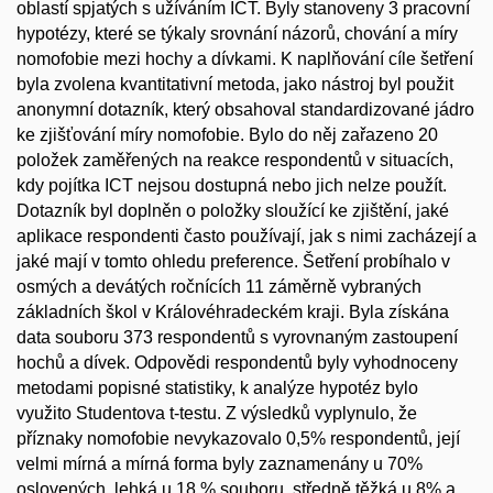
oblastí spjatých s užíváním ICT. Byly stanoveny 3 pracovní
hypotézy, které se týkaly srovnání názorů, chování a míry
nomofobie mezi hochy a dívkami. K naplňování cíle šetření
byla zvolena kvantitativní metoda, jako nástroj byl použit
anonymní dotazník, který obsahoval standardizované jádro
ke zjišťování míry nomofobie. Bylo do něj zařazeno 20
položek zaměřených na reakce respondentů v situacích,
kdy pojítka ICT nejsou dostupná nebo jich nelze použít.
Dotazník byl doplněn o položky sloužící ke zjištění, jaké
aplikace respondenti často používají, jak s nimi zacházejí a
jaké mají v tomto ohledu preference. Šetření probíhalo v
osmých a devátých ročnících 11 záměrně vybraných
základních škol v Královéhradeckém kraji. Byla získána
data souboru 373 respondentů s vyrovnaným zastoupení
hochů a dívek. Odpovědi respondentů byly vyhodnoceny
metodami popisné statistiky, k analýze hypotéz bylo
využito Studentova t-testu. Z výsledků vyplynulo, že
příznaky nomofobie nevykazovalo 0,5% respondentů, její
velmi mírná a mírná forma byly zaznamenány u 70%
oslovených, lehká u 18 % souboru, středně těžká u 8% a