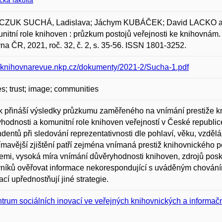
ická fakulta
CZUK SUCHÁ, Ladislava; Jáchym KUBÁČEK; David LACKO a O
nitní role knihoven : průzkum postojů veřejnosti ke knihovnám
na ČR, 2021, roč. 32, č. 2, s. 35-56. ISSN 1801-3252.
//knihovnarevue.nkp.cz/dokumenty/2021-2/Sucha-1.pdf
ies; trust; image; communities
 přináší výsledky průzkumu zaměřeného na vnímání prestiže k
hodnosti a komunitní role knihoven veřejností v České republi
dentů při sledování reprezentativnosti dle pohlaví, věku, vzdělání
ímavější zjištění patří zejména vnímaná prestiž knihovnického p
emi, vysoká míra vnímání důvěryhodnosti knihoven, zdrojů po
níků ověřovat informace nekorespondující s uváděným chováním
ací upřednostňují jiné strategie.
trum sociálních inovací ve veřejných knihovnických a informač