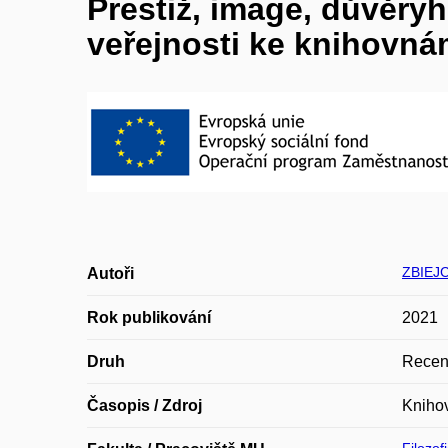
Prestiž, image, důvěry
veřejnosti ke knihovn
ZBIEJ
Autoři
Rok publikování
2021
Druh
Recen
Časopis / Zdroj
Knihov