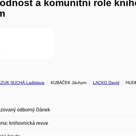
hodnost a komunitní role kni
ám
CZUK SUCHÁ Ladislava
KUBÁČEK Jáchym
LACKO David
HUDE
zovaný odborný článek
na: knihovnická revue