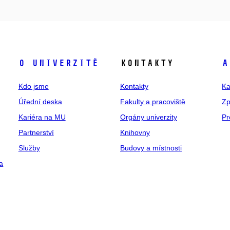
O univerzitě
Kontakty
A
Kdo jsme
Kontakty
Ka
Úřední deska
Fakulty a pracoviště
Zp
Kariéra na MU
Orgány univerzity
Pr
Partnerství
Knihovny
Služby
Budovy a místnosti
a