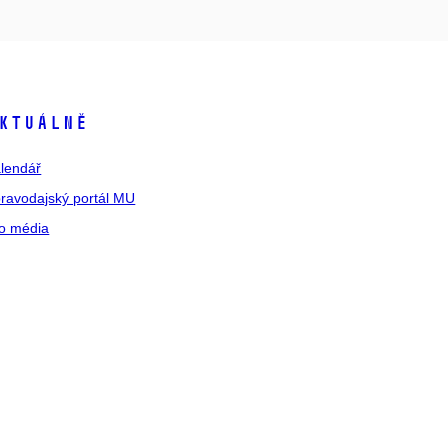
ktuálně
lendář
ravodajský portál MU
o média