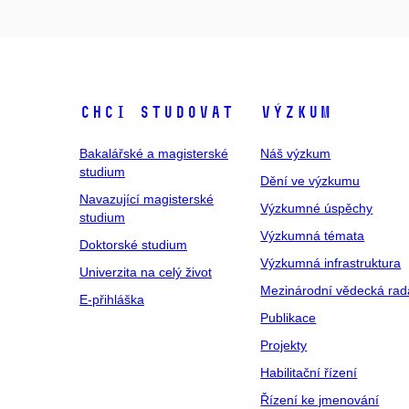
Chci studovat
Výzkum
Bakalářské a magisterské
Náš výzkum
studium
Dění ve výzkumu
Navazující magisterské
Výzkumné úspěchy
studium
Výzkumná témata
Doktorské studium
Výzkumná infrastruktura
Univerzita na celý život
Mezinárodní vědecká rad
E-přihláška
Publikace
Projekty
Habilitační řízení
Řízení ke jmenování