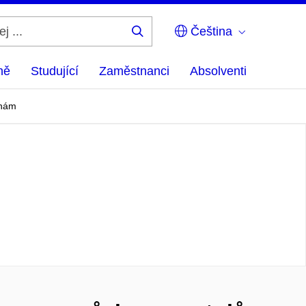
Čeština
Hledej
...
ně
Studující
Zaměstnanci
Absolventi
vnám