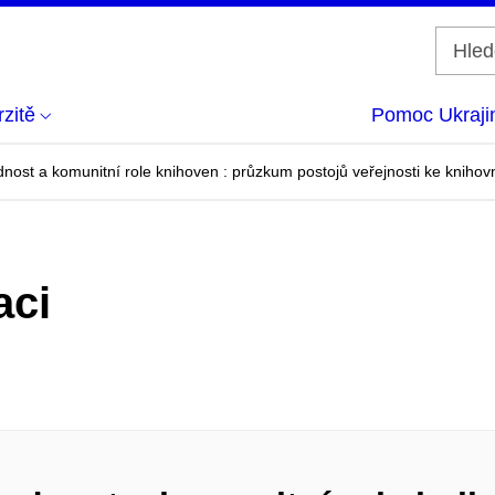
zitě
Pomoc Ukraji
dnost a komunitní role knihoven : průzkum postojů veřejnosti ke kniho
aci