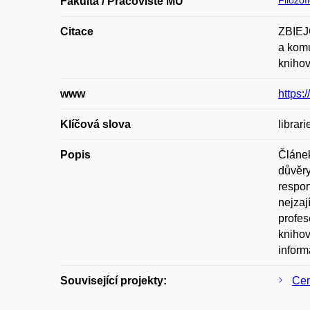
Filozof
Fakulta / Pracoviště MU
Citace
ZBIEJ
a komu
knihov
www
https:
Klíčová slova
librar
Popis
Článek
důvěry
respon
nejzaj
profes
knihov
inform
Související projekty:
Cen