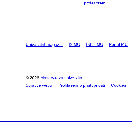
profesorem
Univerzitní magazín
IS MU
INET MU
Portál MU
© 2026
Masarykova univerzita
Správce webu
Prohlášení o přístupnosti
Cookies