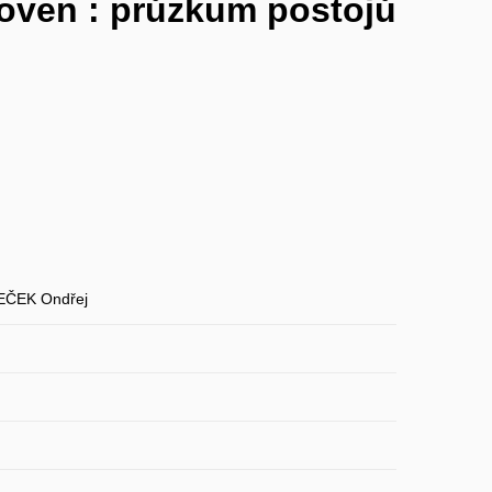
hoven : průzkum postojů
ČEK Ondřej