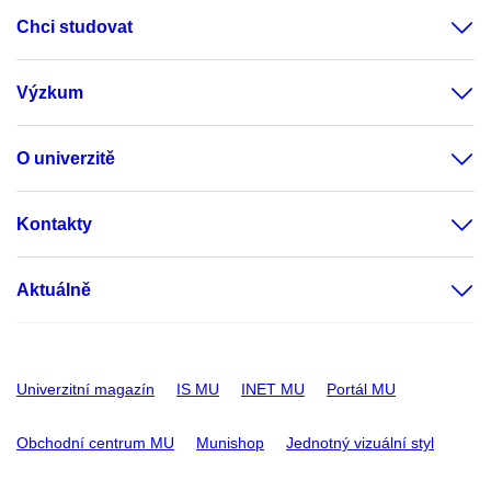
Chci studovat
Výzkum
O univerzitě
Kontakty
Aktuálně
Univerzitní magazín
IS MU
INET MU
Portál MU
Obchodní centrum MU
Munishop
Jednotný vizuální styl