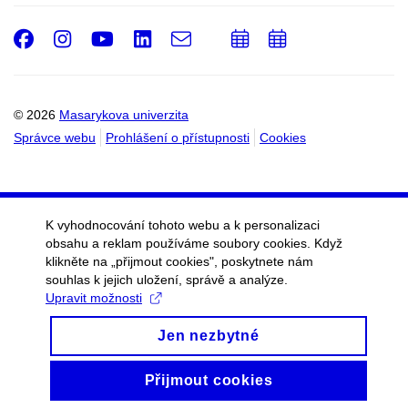
Facebook
Instagram
Youtube
LinkedIn
e-
Přidat
Přidat
Email
mail
do
do
kalendáře
kalendáře
© 2026
Masarykova univerzita
Správce webu
Prohlášení o přístupnosti
Cookies
K vyhodnocování tohoto webu a k personalizaci
obsahu a reklam používáme soubory cookies. Když
klikněte na „přijmout cookies", poskytnete nám
souhlas k jejich uložení, správě a analýze.
Upravit možnosti
Jen nezbytné
Přijmout cookies