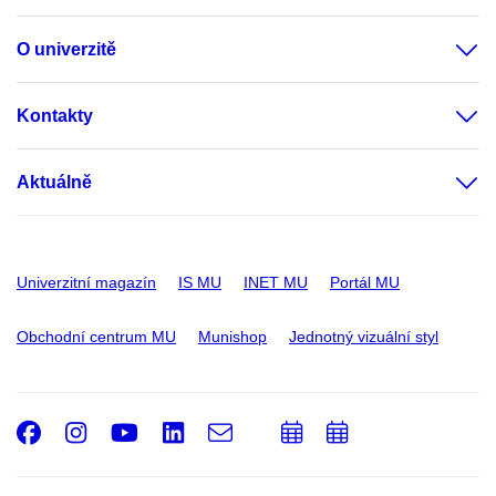
O univerzitě
Kontakty
Aktuálně
Univerzitní magazín
IS MU
INET MU
Portál MU
Obchodní centrum MU
Munishop
Jednotný vizuální styl
Facebook
Instagram
Youtube
LinkedIn
e-
Přidat
Přidat
Email
mail
do
do
kalendáře
kalendáře