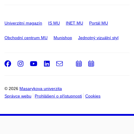
Univerzitní magazín
IS MU
INET MU
Portál MU
Obchodní centrum MU
Munishop
Jednotný vizuální styl
Facebook
Instagram
Youtube
LinkedIn
e-
Přidat
Přidat
Email
mail
do
do
kalendáře
kalendáře
© 2026
Masarykova univerzita
Správce webu
Prohlášení o přístupnosti
Cookies