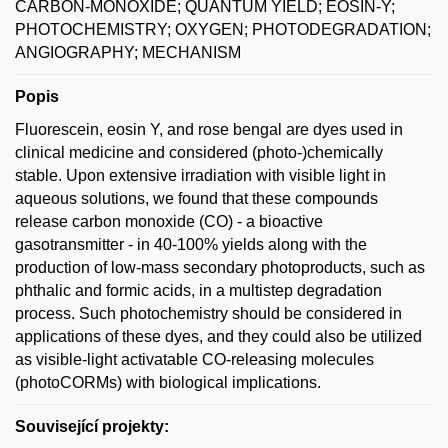
CARBON-MONOXIDE; QUANTUM YIELD; EOSIN-Y;
PHOTOCHEMISTRY; OXYGEN; PHOTODEGRADATION;
ANGIOGRAPHY; MECHANISM
Popis
Fluorescein, eosin Y, and rose bengal are dyes used in
clinical medicine and considered (photo-)chemically
stable. Upon extensive irradiation with visible light in
aqueous solutions, we found that these compounds
release carbon monoxide (CO) - a bioactive
gasotransmitter - in 40-100% yields along with the
production of low-mass secondary photoproducts, such as
phthalic and formic acids, in a multistep degradation
process. Such photochemistry should be considered in
applications of these dyes, and they could also be utilized
as visible-light activatable CO-releasing molecules
(photoCORMs) with biological implications.
Související projekty: