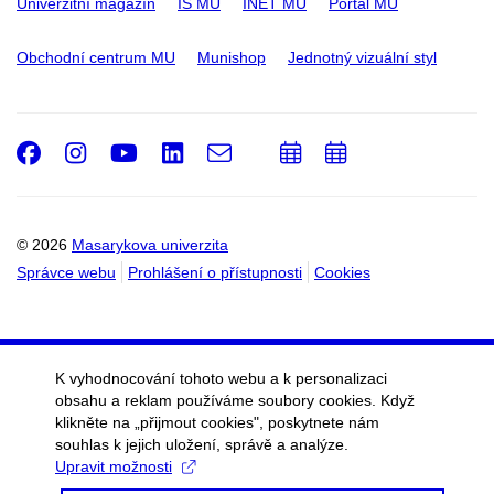
Univerzitní magazín
IS MU
INET MU
Portál MU
Obchodní centrum MU
Munishop
Jednotný vizuální styl
Facebook
Instagram
Youtube
LinkedIn
e-
Přidat
Přidat
Email
mail
do
do
kalendáře
kalendáře
© 2026
Masarykova univerzita
Správce webu
Prohlášení o přístupnosti
Cookies
K vyhodnocování tohoto webu a k personalizaci
obsahu a reklam používáme soubory cookies. Když
klikněte na „přijmout cookies", poskytnete nám
souhlas k jejich uložení, správě a analýze.
Upravit možnosti