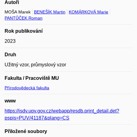
Autoři
MOŠA Marek
BENEŠÍK Martin
KOMÁRKOVÁ Marie
PANTŮČEK Roman
Rok publikování
2023
Druh
Užitný vzor, průmyslový vzor
Fakulta / Pracoviště MU
Přírodovědecká fakulta
www
https://isdv.upv.gov.cz/webapp/resdb.print_detail.det?
pspis=PUV/41187&plang=CS
Přiložené soubory