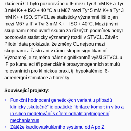
zkrácení CL bylo pozorováno u IF mezi Tyr 3 mM K+ a Tyr
3 mM K+ + ISO + 40 °C a u M67 mezi Tyr 5 mM K+ a Tyr 3
mM K+ + ISO. STVCL se statisticky významně lišilo jen
mezi M67 a IF v Tyr 3 mM K+ + ISO + 40°C. Mezi jinými
skupinami nebo uvnitř skupin za různých podmínek nebyl
pozorován statisticky významný rozdíl v STVCL. Závěr:
Pilotní data prokázala, že změny CL nejsou mezi
skupinami a často ani v rámci skupin signifikantní.
Významný je zejména nález signifikantně vyšší STVCL u
IF po kumulaci tří potenciálně proarytmogenních stimulů
relevantních pro klinickou praxi, tj. hypokalémie, ß-
adrenergní stimulace a horečky.
Související projekty:
Funkční hodnocení genetických variant u případů
klinicky „skutečné“ idiopatické fibrilace komor: in vitro a
in silico modelování s cílem odhalit arytmogenní
mechanismus
Zátěže kardiovaskulárního systému od A po Z