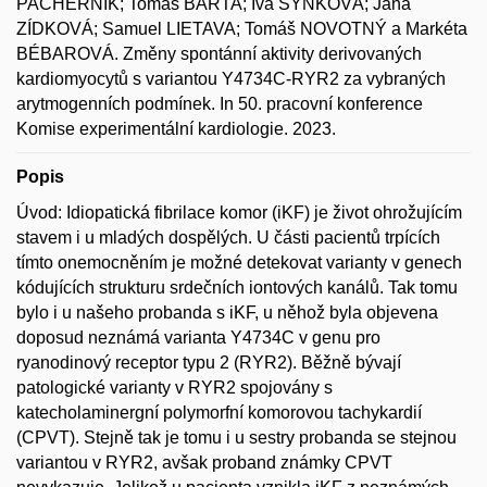
PACHERNÍK; Tomáš BÁRTA; Iva SYNKOVÁ; Jana
ZÍDKOVÁ; Samuel LIETAVA; Tomáš NOVOTNÝ a Markéta
BÉBAROVÁ. Změny spontánní aktivity derivovaných
kardiomyocytů s variantou Y4734C-RYR2 za vybraných
arytmogenních podmínek. In 50. pracovní konference
Komise experimentální kardiologie. 2023.
Popis
Úvod: Idiopatická fibrilace komor (iKF) je život ohrožujícím
stavem i u mladých dospělých. U části pacientů trpících
tímto onemocněním je možné detekovat varianty v genech
kódujících strukturu srdečních iontových kanálů. Tak tomu
bylo i u našeho probanda s iKF, u něhož byla objevena
doposud neznámá varianta Y4734C v genu pro
ryanodinový receptor typu 2 (RYR2). Běžně bývají
patologické varianty v RYR2 spojovány s
katecholaminergní polymorfní komorovou tachykardií
(CPVT). Stejně tak je tomu i u sestry probanda se stejnou
variantou v RYR2, avšak proband známky CPVT