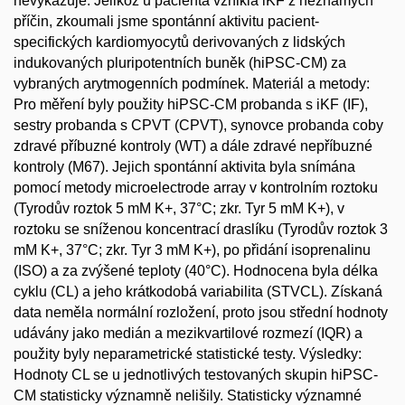
nevykazuje. Jelikož u pacienta vznikla iKF z neznámých
příčin, zkoumali jsme spontánní aktivitu pacient-
specifických kardiomyocytů derivovaných z lidských
indukovaných pluripotentních buněk (hiPSC-CM) za
vybraných arytmogenních podmínek. Materiál a metody:
Pro měření byly použity hiPSC-CM probanda s iKF (IF),
sestry probanda s CPVT (CPVT), synovce probanda coby
zdravé příbuzné kontroly (WT) a dále zdravé nepříbuzné
kontroly (M67). Jejich spontánní aktivita byla snímána
pomocí metody microelectrode array v kontrolním roztoku
(Tyrodův roztok 5 mM K+, 37°C; zkr. Tyr 5 mM K+), v
roztoku se sníženou koncentrací draslíku (Tyrodův roztok 3
mM K+, 37°C; zkr. Tyr 3 mM K+), po přidání isoprenalinu
(ISO) a za zvýšené teploty (40°C). Hodnocena byla délka
cyklu (CL) a jeho krátkodobá variabilita (STVCL). Získaná
data neměla normální rozložení, proto jsou střední hodnoty
udávány jako medián a mezikvartilové rozmezí (IQR) a
použity byly neparametrické statistické testy. Výsledky:
Hodnoty CL se u jednotlivých testovaných skupin hiPSC-
CM statisticky významně nelišily. Statisticky významné