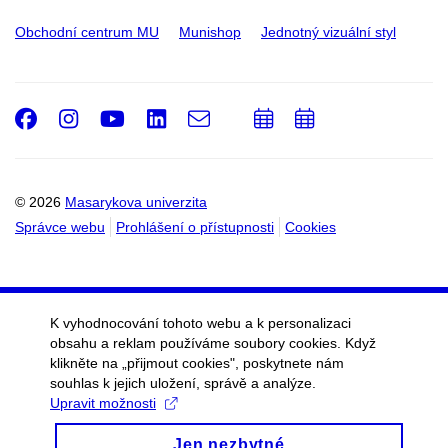
Obchodní centrum MU
Munishop
Jednotný vizuální styl
Facebook
Instagram
Youtube
LinkedIn
e-
Přidat
Přidat
Email
mail
do
do
kalendáře
kalendáře
© 2026
Masarykova univerzita
Správce webu
Prohlášení o přístupnosti
Cookies
K vyhodnocování tohoto webu a k personalizaci
obsahu a reklam používáme soubory cookies. Když
klikněte na „přijmout cookies", poskytnete nám
souhlas k jejich uložení, správě a analýze.
Upravit možnosti
Jen nezbytné