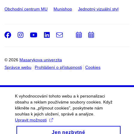
Obchodní centrum MU
Munishop
Jednotný vizuální styl
Facebook
Instagram
Youtube
LinkedIn
e-
Přidat
Přidat
Email
mail
do
do
kalendáře
kalendáře
© 2026
Masarykova univerzita
Správce webu
Prohlášení o přístupnosti
Cookies
K vyhodnocování tohoto webu a k personalizaci
obsahu a reklam používáme soubory cookies. Když
klikněte na „přijmout cookies", poskytnete nám
souhlas k jejich uložení, správě a analýze.
Upravit možnosti
Jen nezbytné