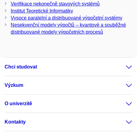
Verifikace nekonečně stavových systémů
Institut Teoretické Informatiky
Vysoce paralelní a distribuované výpočetní systémy
Nesekvenční modely výpočtů -- kvantové a souběžné
distribuované modely výpočetních procesů
Chci studovat
Výzkum
O univerzitě
Kontakty