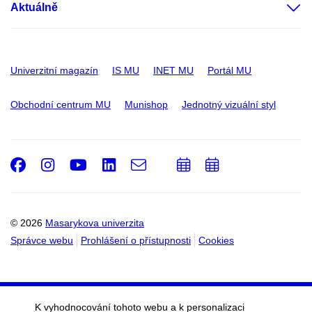
Aktuálně
Univerzitní magazín
IS MU
INET MU
Portál MU
Obchodní centrum MU
Munishop
Jednotný vizuální styl
Facebook
Instagram
Youtube
LinkedIn
e-
Přidat
Přidat
Email
mail
do
do
kalendáře
kalendáře
© 2026
Masarykova univerzita
Správce webu
Prohlášení o přístupnosti
Cookies
K vyhodnocování tohoto webu a k personalizaci