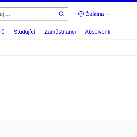
Čeština
Hledej
...
ně
Studující
Zaměstnanci
Absolventi