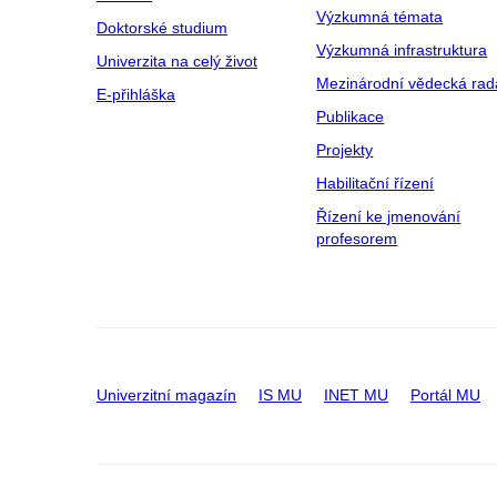
Výzkumná témata
Doktorské studium
Výzkumná infrastruktura
Univerzita na celý život
Mezinárodní vědecká rad
E-přihláška
Publikace
Projekty
Habilitační řízení
Řízení ke jmenování
profesorem
Univerzitní magazín
IS MU
INET MU
Portál MU