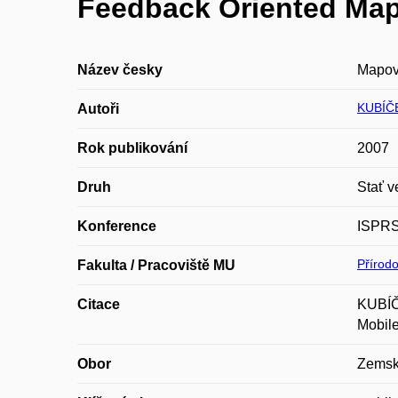
Feedback Oriented Map
Název česky
Mapová
KUBÍČE
Autoři
Rok publikování
2007
Druh
Stať v
Konference
ISPRS
Přírod
Fakulta / Pracoviště MU
Citace
KUBÍČ
Mobile
Obor
Zemsk