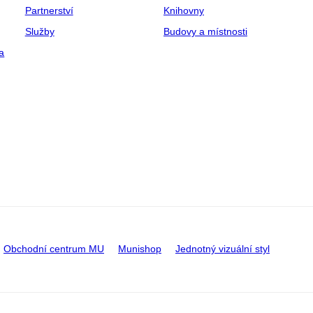
Partnerství
Knihovny
Služby
Budovy a místnosti
a
Obchodní centrum MU
Munishop
Jednotný vizuální styl