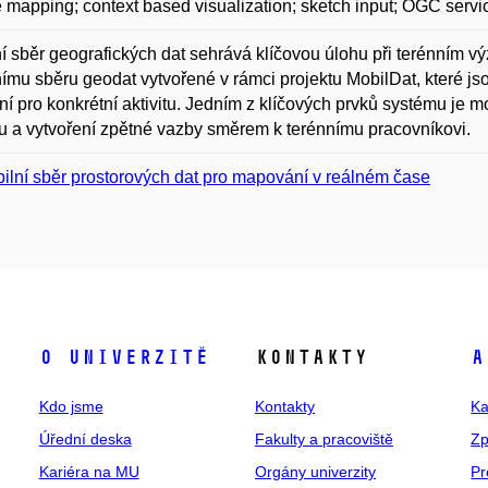
 mapping; context based visualization; sketch input; OGC servi
í sběr geografických dat sehrává klíčovou úlohu při terénním vý
ímu sběru geodat vytvořené v rámci projektu MobilDat, které j
ní pro konkrétní aktivitu. Jedním z klíčových prvků systému je 
u a vytvoření zpětné vazby směrem k terénnímu pracovníkovi.
ilní sběr prostorových dat pro mapování v reálném čase
O univerzitě
Kontakty
A
Kdo jsme
Kontakty
Ka
Úřední deska
Fakulty a pracoviště
Zp
Kariéra na MU
Orgány univerzity
Pr