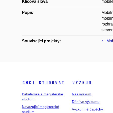
Klíčová slova
mobile
Popis
Mobiln
mobiln
rozhra
server
Související projekty:
Mob
Chci studovat
Výzkum
Bakalářské a magisterské
Náš výzkum
studium
Dění ve výzkumu
Navazující magisterské
Výzkumné úspěchy
studium