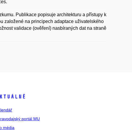
ces.
zkumu. Publikace popisuje architekturu a přístupy k
sou založené na principech adaptace uživatelského
možnost validace (ověření) nasbíraných dat na straně
ktuálně
lendář
ravodajský portál MU
o média