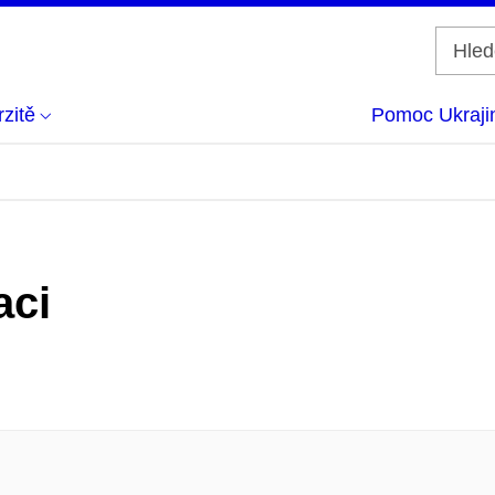
zitě
Pomoc Ukraji
aci