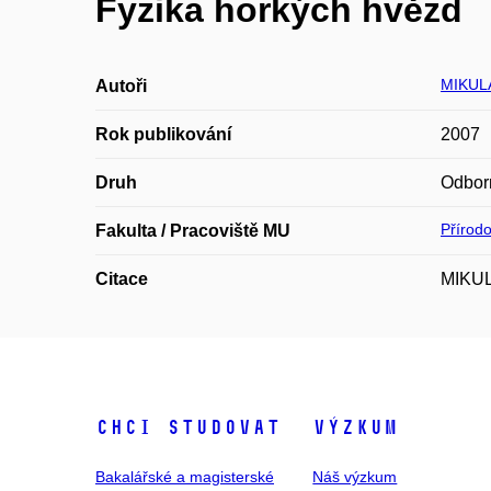
Fyzika horkých hvězd
MIKUL
Autoři
Rok publikování
2007
Druh
Odbor
Přírod
Fakulta / Pracoviště MU
Citace
MIKUL
Chci studovat
Výzkum
Bakalářské a magisterské
Náš výzkum