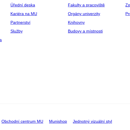
Úřední deska
Fakulty a pracoviště
Zp
Kariéra na MU
Orgány univerzity
Pr
Partnerství
Knihovny
Služby
Budovy a místnosti
a
Obchodní centrum MU
Munishop
Jednotný vizuální styl