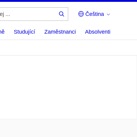
Čeština
Hledej
...
ně
Studující
Zaměstnanci
Absolventi