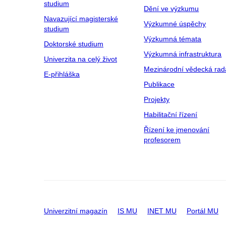
studium
Dění ve výzkumu
Navazující magisterské
Výzkumné úspěchy
studium
Výzkumná témata
Doktorské studium
Výzkumná infrastruktura
Univerzita na celý život
Mezinárodní vědecká rad
E-přihláška
Publikace
Projekty
Habilitační řízení
Řízení ke jmenování
profesorem
Univerzitní magazín
IS MU
INET MU
Portál MU