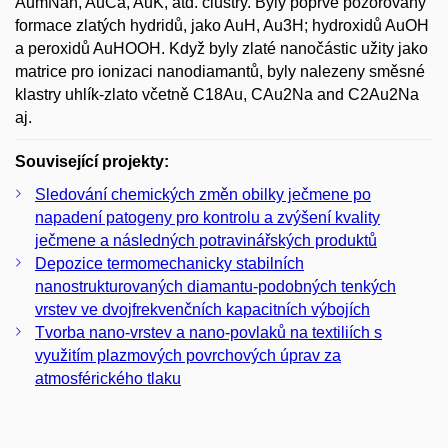
AumNan, AuCa, AuK, atd. clustry. Byly poprvé pozorovány
formace zlatých hydridů, jako AuH, Au3H; hydroxidů AuOH
a peroxidů AuHOOH. Když byly zlaté nanočástic užity jako
matrice pro ionizaci nanodiamantů, byly nalezeny směsné
klastry uhlík-zlato včetně C18Au, CAu2Na and C2Au2Na
aj.
Související projekty:
Sledování chemických změn obilky ječmene po
napadení patogeny pro kontrolu a zvýšení kvality
ječmene a následných potravinářských produktů
Depozice termomechanicky stabilních
nanostrukturovaných diamantu-podobných tenkých
vrstev ve dvojfrekvenčních kapacitních výbojích
Tvorba nano-vrstev a nano-povlaků na textiliích s
využitím plazmových povrchových úprav za
atmosférického tlaku