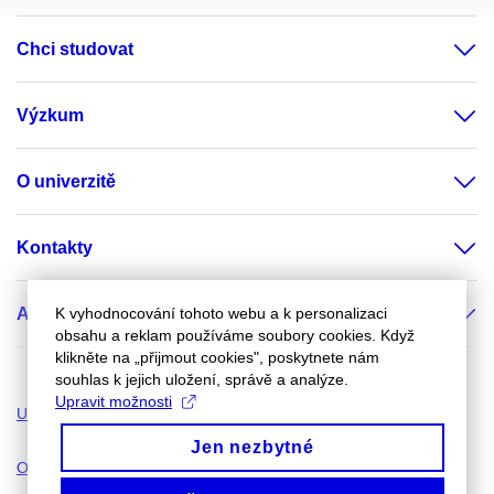
Chci studovat
Výzkum
O univerzitě
Kontakty
K vyhodnocování tohoto webu a k personalizaci
Aktuálně
obsahu a reklam používáme soubory cookies. Když
klikněte na „přijmout cookies", poskytnete nám
souhlas k jejich uložení, správě a analýze.
Upravit možnosti
Univerzitní magazín
IS MU
INET MU
Portál MU
Jen nezbytné
Obchodní centrum MU
Munishop
Jednotný vizuální styl