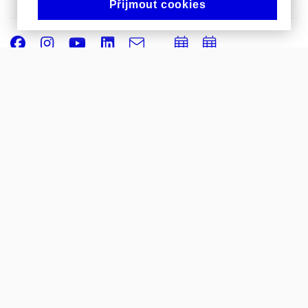
Přijmout cookies
Facebook
Instagram
Youtube
LinkedIn
e-
Přidat
Přidat
Email
mail
do
do
kalendáře
kalendáře
© 2026
Masarykova univerzita
Správce webu
Prohlášení o přístupnosti
Cookies