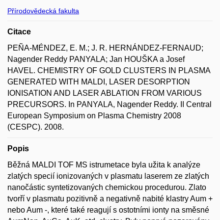
Přírodovědecká fakulta
Citace
PEÑA-MÉNDEZ, E. M.; J. R. HERNÁNDEZ-FERNAUD;
Nagender Reddy PANYALA; Jan HOUŠKA a Josef
HAVEL. CHEMISTRY OF GOLD CLUSTERS IN PLASMA
GENERATED WITH MALDI, LASER DESORPTION
IONISATION AND LASER ABLATION FROM VARIOUS
PRECURSORS. In PANYALA, Nagender Reddy. II Central
European Symposium on Plasma Chemistry 2008
(CESPC). 2008.
Popis
Běžná MALDI TOF MS istrumetace byla užita k analýze
zlatých specií ionizovaných v plasmatu laserem ze zlatých
nanočástic syntetizovaných chemickou procedurou. Zlato
tvorří v plasmatu pozitivně a negativně nabité klastry Aum +
nebo Aum -, které také reagují s ostotními ionty na směsné