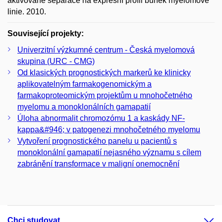
aktivované separace na expresní profil buněk myelomové
linie. 2010.
Související projekty:
Univerzitní výzkumné centrum - Česká myelomová
skupina (URC - CMG)
Od klasických prognostických markerů ke klinicky
aplikovatelným farmakogenomickým a
farmakoproteomickým projektům u mnohočetného
myelomu a monoklonálních gamapatií
Úloha abnormalit chromozómu 1 a kaskády NF-
kappa&#946; v patogenezi mnohočetného myelomu
Vytvoření prognostického panelu u pacientů s
monoklonální gamapatií nejasného významu s cílem
zabránění transformace v maligní onemocnění
Chci studovat